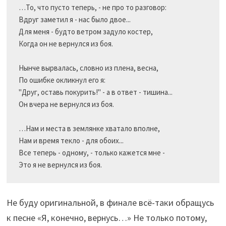
…То, что пусто теперь, - не про то разговор:

Вдруг заметил я - нас было двое...

Для меня - будто ветром задуло костер,

Когда он не вернулся из боя.

Нынче вырвалась, словно из плена, весна,

По ошибке окликнул его я:

"Друг, оставь покурить!" - а в ответ - тишина...

Он вчера не вернулся из боя.

…Нам и места в землянке хватало вполне,

Нам и время текло - для обоих...

Все теперь - одному, - только кажется мне -

Не буду оригинальной, в финале всё-таки обращусь
к песне «Я, конечно, вернусь…» Не только потому,