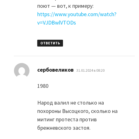
поют — вот, к примеру:
https://www.youtube.com/watch?
v=VJDBwlVTODs
ОТВЕТИТЬ
:
сербовеликов
31.01.2024 в 08:20
1980
Народ валил не столько на
похороны Высоцкого, сколько на
митинг протеста против
брежневского застоя.