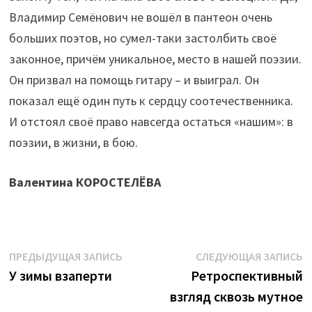
Владимир Семёнович не вошёл в пантеон очень
больших поэтов, но сумел-таки застолбить своё
законное, причём уникальное, место в нашей поэзии.
Он призвал на помощь гитару – и выиграл. Он
показал ещё один путь к сердцу соотечественника.
И отстоял своё право навсегда остаться «нашим»: в
поэзии, в жизни, в бою.
Валентина КОРОСТЕЛЁВА
Навигация
Предыдущая
С
ПРЕДЫДУЩАЯ ЗАПИСЬ
СЛЕДУЮЩАЯ ЗАПИСЬ
запись:
з
У зимы взаперти
Ретроспективный
по
взгляд сквозь мутное
записям