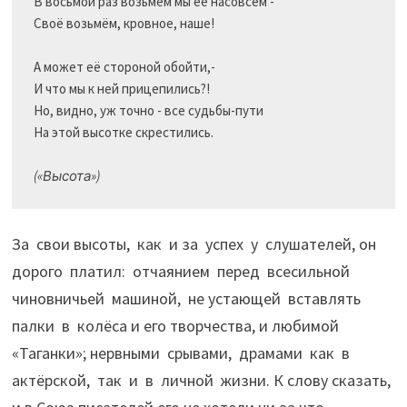
В восьмой раз возьмём мы её насовсем - 

Своё возьмём, кровное, наше! 

А может её стороной обойти,- 

И что мы к ней прицепились?! 

Но, видно, уж точно - все судьбы-пути 

На этой высотке скрестились. 

(«Высота»)
За свои высоты, как и за успех у слушателей, он
дорого платил: отчаянием перед всесильной
чиновничьей машиной, не устающей вставлять
палки в колёса и его творчества, и любимой
«Таганки»; нервными срывами, драмами как в
актёрской, так и в личной жизни. К слову сказать,