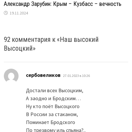
Александр Зарубин: Крым – Кузбасс – вечность
19.11.2024
92 комментария к «
Наш высокий
Высоцкий
»
:
сербовеликов
27.01.2023 в 10:26
Достали всех Высоцким,
А заодно и Бродским…
Ну кто поёт Высоцкого
В России за стаканом,
Поминает Бродского
По трезвому иль спьяна?..