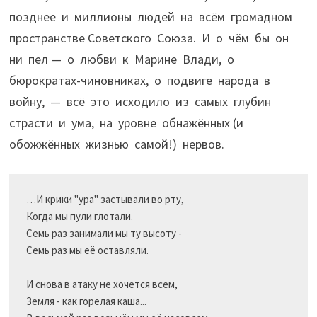
позднее и миллионы людей на всём громадном
пространстве Советского Союза. И о чём бы он
ни пел — о любви к Марине Влади, о
бюрократах-чиновниках, о подвиге народа в
войну, — всё это исходило из самых глубин
страсти и ума, на уровне обнажённых (и
обожжённых жизнью самой!) нервов.
…И крики "ура" застывали во рту, 

Когда мы пули глотали. 

Семь раз занимали мы ту высоту - 

Семь раз мы её оставляли. 

И снова в атаку не хочется всем, 

Земля - как горелая каша... 
