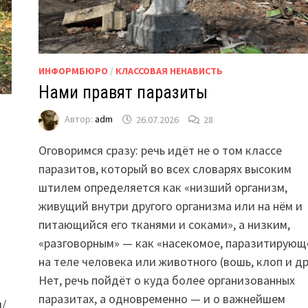
ИНФОРМБЮРО
/
КЛАССОВАЯ НЕНАВИСТЬ
Нами правят паразиты
Автор:
adm
26.07.2026
28
Оговоримся сразу: речь идёт не о том классе
паразитов, который во всех словарях высоким
штилем определяется как «низший организм,
живущий внутри другого организма или на нём и
питающийся его тканями и соками», а низким,
«разговорным» — как «насекомое, паразитирующ
на теле человека или животного (вошь, клоп и др.
Нет, речь пойдёт о куда более организованных
паразитах, а одновременно — и о важнейшем
и/