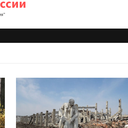
оссии
ия"