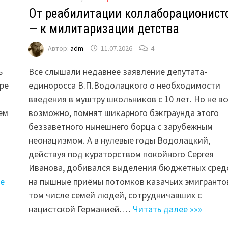
От реабилитации коллаборационист
— к милитаризации детства
Автор:
adm
11.07.2026
4
ь
Все слышали недавнее заявление депутата-
ре
единоросса В.П.Водолацкого о необходимости
введения в муштру школьников с 10 лет. Но не вс
ем
возможно, помнят шикарного бэкграунда этого
беззаветного нынешнего борца с зарубежным
неонацизмом. А в нулевые годы Водолацкий,
действуя под кураторством покойного Сергея
Иванова, добивался выделения бюджетных сред
ее
на пышные приёмы потомков казачьих эмигрантов
том числе семей людей, сотрудничавших с
нацистской Германией.…
Читать далее »»»