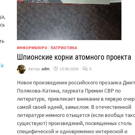
а,
сь
ть
ИНФОРМБЮРО
/
ПАТРИОТИКА
Шпионские корни атомного проекта
Та
Автор:
adm
10.06.2026
0
ы
Новое произведение российского прозаика Дми
»
Полякова-Катина, лауреата Премии СВР по
литературе, привлекает внимание в первую очер
самой своей идеей, замыслом. В отечественной
литературе немного отыщется (если вообще так
существуют) произведений, посвященных столь
специфической и одновременно интересной и