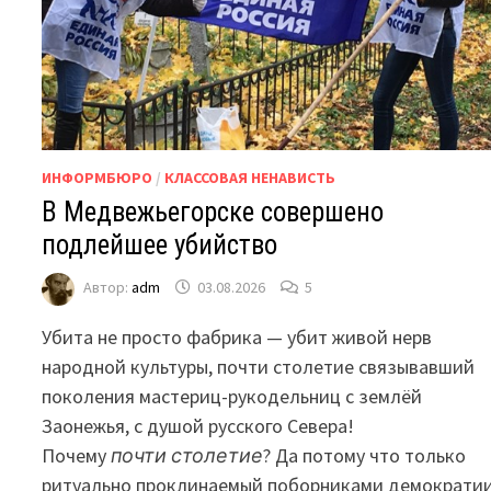
ИНФОРМБЮРО
/
КЛАССОВАЯ НЕНАВИСТЬ
В Медвежьегорске совершено
подлейшее убийство
Автор:
adm
03.08.2026
5
Убита не просто фабрика — убит живой нерв
народной культуры, почти столетие связывавший
поколения мастериц-рукодельниц с землёй
Заонежья, с душой русского Севера!
Почему
почти столетие
? Да потому что только
ритуально проклинаемый поборниками демократи