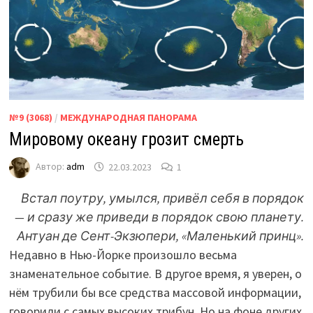
№9 (3068)
/
МЕЖДУНАРОДНАЯ ПАНОРАМА
Мировому океану грозит смерть
Автор:
adm
22.03.2023
1
Встал поутру, умылся, привёл себя в порядок
— и сразу же приведи в порядок свою планету.
Антуан де Сент-Экзюпери, «Маленький принц».
Недавно в Нью-Йорке произошло весьма
знаменательное событие. В другое время, я уверен, о
нём трубили бы все средства массовой информации,
говорили с самых высоких трибун. Но на фоне других