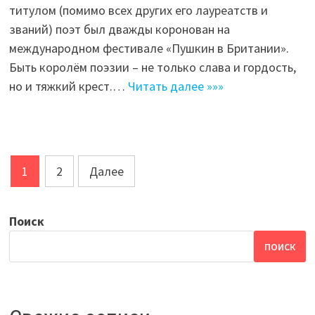
титулом (помимо всех других его лауреатств и
званий) поэт был дважды коронован на
международном фестивале «Пушкин в Британии».
Быть королём поэзии – не только слава и гордость,
но и тяжкий крест.…
Читать далее »»»
Навигация
1
2
Далее
по
записям
Поиск
ПОИСК