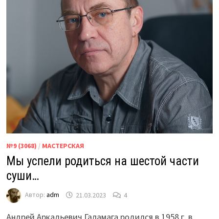
№9 (3068)
/
МАСТЕРСКАЯ
Мы успели родиться на шестой части
суши…
Автор:
adm
21.03.2023
4
Андрей Аркадьевич Галамага родился в 1958 г. в