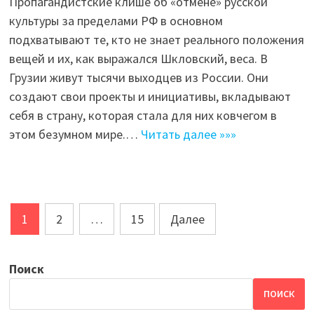
Пропагандистские клише об «отмене» русской
культуры за пределами РФ в основном
подхватывают те, кто не знает реального положения
вещей и их, как выражался Шкловский, веса. В
Грузии живут тысячи выходцев из России. Они
создают свои проекты и инициативы, вкладывают
себя в страну, которая стала для них ковчегом в
этом безумном мире.…
Читать далее »»»
Навигация
1
2
…
15
Далее
по
записям
Поиск
ПОИСК