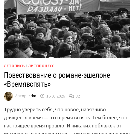
ЛЕТОПИСЬ
/
ЛИТПРОЦЕСС
Повествование о романе-эшелоне
«Времявспять»
Автор:
adm
16.05.2026
32
Трудно уверить себя, что новое, навязчиво
длящееся время — это время вспять. Тем более, что
настоящее время прошло. И никаких поблажек от
истории уже не дождаться — ни нам, ни прошедшему