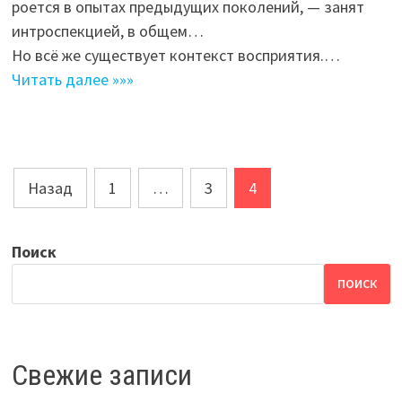
роется в опытах предыдущих поколений, — занят
интроспекцией, в общем…
Но всё же существует контекст восприятия.…
Читать далее »»»
Навигация
Назад
1
…
3
4
по
записям
Поиск
ПОИСК
Свежие записи