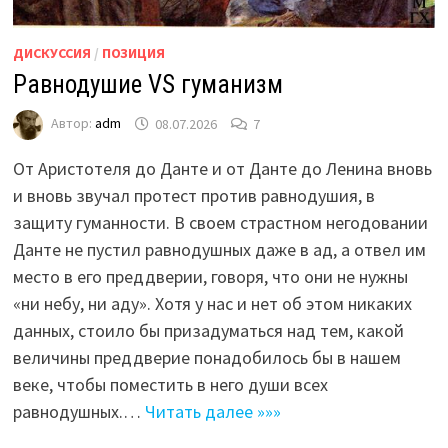
ДИСКУССИЯ
/
ПОЗИЦИЯ
Равнодушие VS гуманизм
Автор:
adm
08.07.2026
7
От Аристотеля до Данте и от Данте до Ленина вновь
и вновь звучал протест против равнодушия, в
защиту гуманности. В своем страстном негодовании
Данте не пустил равнодушных даже в ад, а отвел им
место в его преддверии, говоря, что они не нужны
«ни небу, ни аду». Хотя у нас и нет об этом никаких
данных, стоило бы призадуматься над тем, какой
величины преддверие понадобилось бы в нашем
веке, чтобы поместить в него души всех
равнодушных.…
Читать далее »»»