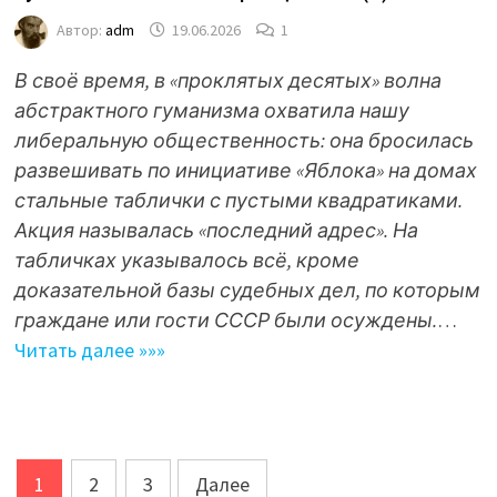
Автор:
adm
19.06.2026
1
В своё время, в «проклятых десятых» волна
абстрактного гуманизма охватила нашу
либеральную общественность: она бросилась
развешивать по инициативе «Яблока» на домах
стальные таблички с пустыми квадратиками.
Акция называлась «последний адрес». На
табличках указывалось всё, кроме
доказательной базы судебных дел, по которым
граждане или гости СССР были осуждены.
…
Читать далее »»»
Навигация
1
2
3
Далее