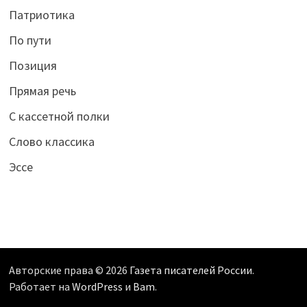
Патриотика
По пути
Позиция
Прямая речь
С кассетной полки
Слово классика
Эссе
Авторские права © 2026
Газета писателей России
.
Работает на
WordPress
и
Bam
.