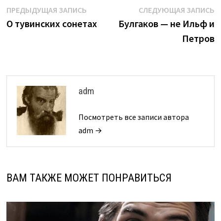
Навигация
Предыдущая
С
ПРЕДЫДУЩАЯ ЗАПИСЬ
СЛЕДУЮЩАЯ ЗАПИСЬ
запись:
з
О тувинских сонетах
Булгаков — не Ильф и
по
Петров
записям
adm
Посмотреть все записи автора
adm →
ВАМ ТАКЖЕ МОЖЕТ ПОНРАВИТЬСЯ