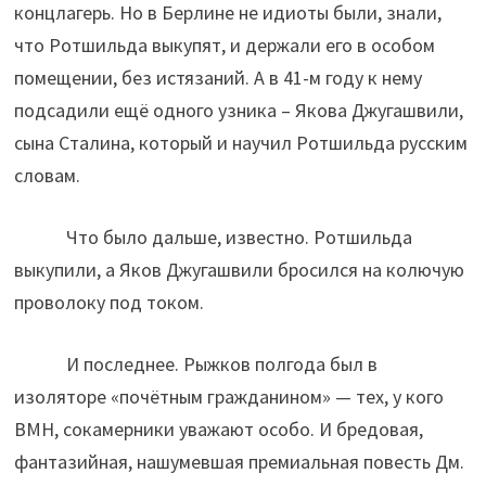
концлагерь. Но в Берлине не идиоты были, знали,
что Ротшильда выкупят, и держали его в особом
помещении, без истязаний. А в 41-м году к нему
подсадили ещё одного узника – Якова Джугашвили,
сына Сталина, который и научил Ротшильда русским
словам.
Что было дальше, известно. Ротшильда
выкупили, а Яков Джугашвили бросился на колючую
проволоку под током.
И последнее. Рыжков полгода был в
изоляторе «почётным гражданином» — тех, у кого
ВМН, сокамерники уважают особо. И бредовая,
фантазийная, нашумевшая премиальная повесть Дм.