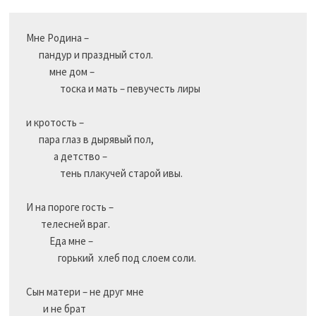
Мне Родина –

      пандур и праздный стол.

           мне дом –

                тоска и мать – певучесть лиры

и кротость –

      пара глаз в дырявый пол,

             а детство –

                тень плакучей старой ивы.

И на пороге гость –

       телесней враг.

           Еда мне –

               горький  хлеб под слоем соли.

Сын матери – не друг мне

        и не брат
