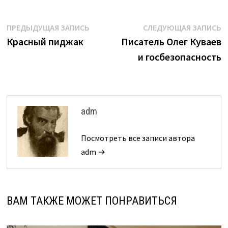
Навигация
Предыдущая
С
ПРЕДЫДУЩАЯ ЗАПИСЬ
СЛЕДУЮЩАЯ ЗАПИСЬ
запись:
з
Красный пиджак
Писатель Олег Куваев
по
и госбезопасность
записям
adm
Посмотреть все записи автора
adm →
ВАМ ТАКЖЕ МОЖЕТ ПОНРАВИТЬСЯ