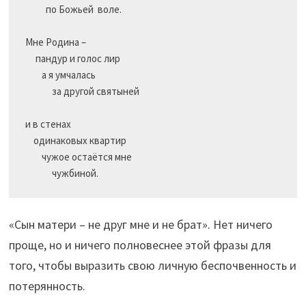
          по Божьей  воле.

Мне Родина –

     пандур и голос лир

        а я умчалась

             за другой святыней

и в стенах

    одинаковых квартир

        чужое остаётся мне

«Сын матери – не друг мне и не брат». Нет ничего
проще, но и ничего полновеснее этой фразы для
того, чтобы выразить свою личную беспочвенность и
потерянность.