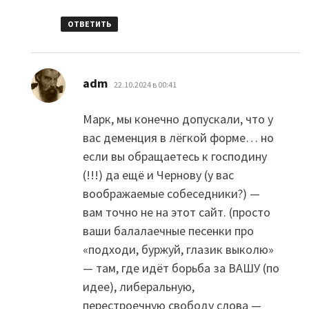
ОТВЕТИТЬ
:
adm
22.10.2024 в 00:41
Марк, мы конечно допускали, что у
вас деменция в лёгкой форме… но
если вы обращаетесь к господину
(!!!) да ещё и Чернову (у вас
воображаемые собеседники?) —
вам точно не на этот сайт. (просто
ваши балалаечные песенки про
«подходи, буржуй, глазик выколю»
— там, где идёт борьба за ВАШУ (по
идее), либеральную,
перестроечную свободу слова —