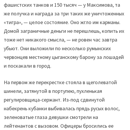
фашистских танков и 150 тысяч — у Максимова, та
же получка и награда за три таких же уничтоженных
«тигра», — целое состояние. Оно жгло им карманы.
Домой заграничные деньги не перешлешь, копить их
тоже нет никакого смысла, — не ровен час завтра
убьют. Они выложили по несколько румынских
червонцев местному цыганскому барону за лошадей
и поскакали в город.
На первом же перекрестке стояла в щеголеватой
шинели, затянутой в портупею, пухленькая
регулировщица-сержант. Из-под сдвинутой
набекрень кубанки выбивалась прядь русых волос,
зеленоватые глаза девушки смотрели на
лейтенантов с вызовом. Офицеры бросились ее