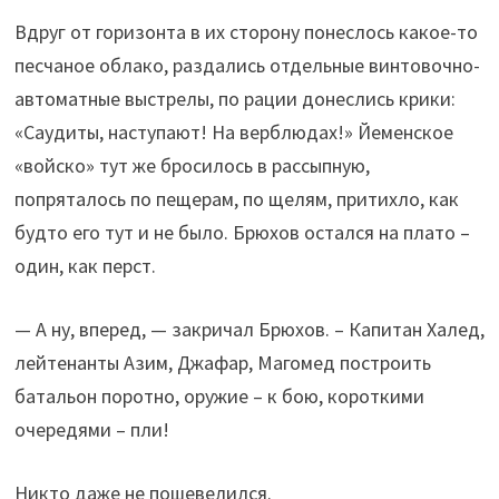
Вдруг от горизонта в их сторону понеслось какое-то
песчаное облако, раздались отдельные винтовочно-
автоматные выстрелы, по рации донеслись крики:
«Саудиты, наступают! На верблюдах!» Йеменское
«войско» тут же бросилось в рассыпную,
попряталось по пещерам, по щелям, притихло, как
будто его тут и не было. Брюхов остался на плато –
один, как перст.
— А ну, вперед, — закричал Брюхов. – Капитан Халед,
лейтенанты Азим, Джафар, Магомед построить
батальон поротно, оружие – к бою, короткими
очередями – пли!
Никто даже не пошевелился.