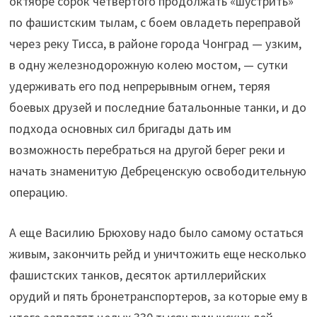
октябре сорок четвертого продолжать «шустрить»
по фашистским тылам, с боем овладеть переправой
через реку Тисса, в районе города Чонград — узким,
в одну железнодорожную колею мостом, — сутки
удерживать его под непрерывным огнем, теряя
боевых друзей и последние батальонные танки, и до
подхода основных сил бригады дать им
возможность перебраться на другой берег реки и
начать знаменитую Дебреценскую освободительную
операцию.
А еще Василию Брюхову надо было самому остаться
живым, закончить рейд и уничтожить еще несколько
фашистских танков, десяток артиллерийских
орудий и пять бронетранспортеров, за которые ему в