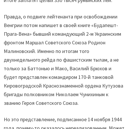
итоге заплатят целых 330 тысяч румынских лей.
Правда, о подвиге лейтенанта при освобождении
Венгрии потом напишет в своей книге «Будапешт-
Прага-Вена» бывший командующий 2-м Украинским
фронтом Маршал Советского Союза Родион
Малиновский. Именно по итогам того
двухнедельного рейда по фашистским тылам, а не
только за Баттонью и Мако, Василий Брюхов и
будет представлен командиром 170-й танковой
Кировоградской Краснознаменной ордена Кутузова
бригады полковником Николаем Чунихиным к
званию Героя Советского Союза.
Но это представление, подписанное 14 ноября 1944
года, почему-то оказалось нереализованным. Может