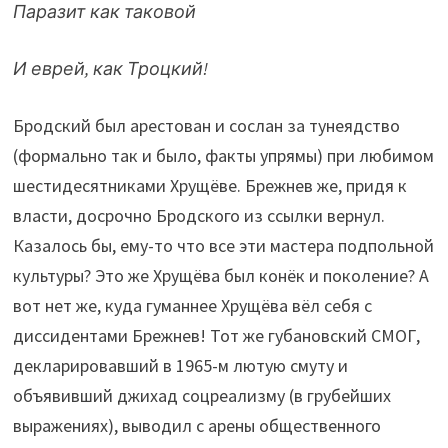
Паразит как таковой
И еврей, как Троцкий!
Бродский был арестован и сослан за тунеядство
(формально так и было, факты упрямы) при любимом
шестидесятниками Хрущёве. Брежнев же, придя к
власти, досрочно Бродского из ссылки вернул.
Казалось бы, ему-то что все эти мастера подпольной
культуры? Это же Хрущёва был конёк и поколение? А
вот нет же, куда гуманнее Хрущёва вёл себя с
диссидентами Брежнев! Тот же губановский СМОГ,
декларировавший в 1965-м лютую смуту и
объявивший джихад соцреализму (в грубейших
выражениях), выводил с арены общественного