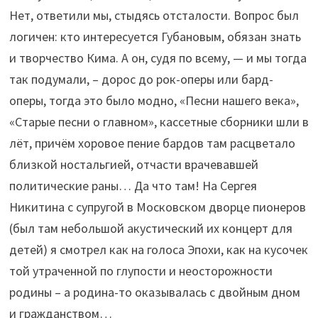
Нет, ответили мы, стыдясь отсталости. Вопрос был
логичен: кто интересуется Губановым, обязан знать
и творчество Кима. А он, судя по всему, — и мы тогда
так подумали, – дорос до рок-оперы или бард-
оперы, тогда это было модно, «Песни нашего века»,
«Старые песни о главном», кассетные сборники шли в
лёт, причём хоровое пение бардов там расцветало
близкой ностальгией, отчасти врачевавшей
политические раны… Да что там! На Сергея
Никитина с супругой в Московском дворце пионеров
(был там небольшой акустический их концерт для
детей) я смотрел как на голоса Эпохи, как на кусочек
той утраченной по глупости и неосторожности
родины – а родина-то оказывалась с двойным дном
и гражданством…