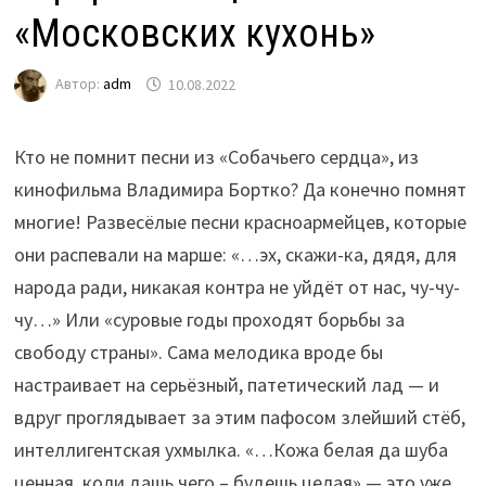
«Московских кухонь»
Автор:
adm
10.08.2022
Кто не помнит песни из «Собачьего сердца», из
кинофильма Владимира Бортко? Да конечно помнят
многие! Развесёлые песни красноармейцев, которые
они распевали на марше: «…эх, скажи-ка, дядя, для
народа ради, никакая контра не уйдёт от нас, чу-чу-
чу…» Или «суровые годы проходят борьбы за
свободу страны». Сама мелодика вроде бы
настраивает на серьёзный, патетический лад — и
вдруг проглядывает за этим пафосом злейший стёб,
интеллигентская ухмылка. «…Кожа белая да шуба
ценная, коли дашь чего – будешь целая» — это уже