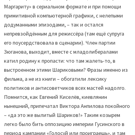
Маргариту» в сериальном формате и при помощи
примитивной компьютерной графики, с нелепыми
додуманными эпизодами, – так и остался
непревзойдённым для режиссёра (там ещё супруга
его поусердствовала в сценарии). Член партии
Зюганова, выходит, вместе с младолибералами
катил родину к пропасти: что там жалеть-то, в
выстроенном этими Шариковыми? Фразы именно из
фильма, а не из книги – обогатили лексику
политиков и антисоветчиков всех мастей надолго.
Помнится, как Евгений Киселёв, киевлянин
нынешний, припечатал Виктора Анпилова покойного
– «да это же вылитый Шариков!» Таким козырем
легко было бить оппозицию империи Гусинского в
период кампании «Голосуй или проиграешь», и там