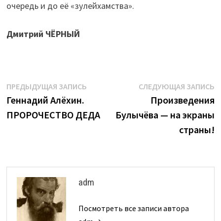
очередь и до её «зулейхамства».
Дмитрий ЧЁРНЫЙ
Навигация
Предыдущая
С
ПРЕДЫДУЩАЯ ЗАПИСЬ
СЛЕДУЮЩАЯ ЗАПИСЬ
запись:
з
Геннадий Алёхин.
Произведения
по
ПРОРОЧЕСТВО ДЕДА
Булычёва — на экраны
записям
страны!
adm
Посмотреть все записи автора