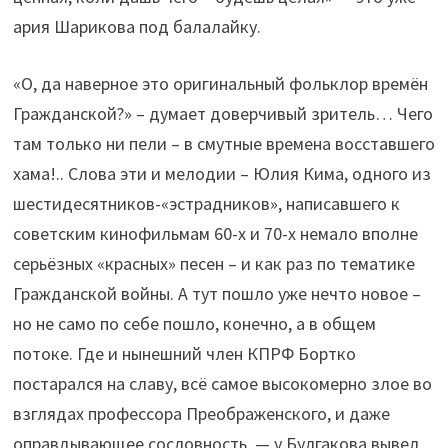
ария Шарикова под балалайку.
«О, да наверное это оригинальный фольклор времён
Гражданской?» – думает доверчивый зритель… Чего
там только ни пели – в смутные времена восставшего
хама!.. Слова эти и мелодии – Юлия Кима, одного из
шестидесятников-«эстрадников», написавшего к
советским кинофильмам 60-х и 70-х немало вполне
серьёзных «красных» песен – и как раз по тематике
Гражданской войны. А тут пошло уже нечто новое –
но не само по себе пошло, конечно, а в общем
потоке. Где и нынешний член КПРФ Бортко
постарался на славу, всё самое высокомерно злое во
взглядах профессора Преображенского, и даже
оправдывающее сословность, — у Булгакова вывел