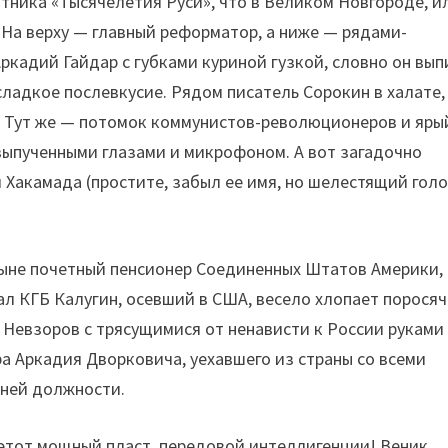
тника «Тысячелетия Руси», что в Великом Новгороде, и
 На верху — главный реформатор, а ниже — рядами-
Аркадий Гайдар с губками куриной гузкой, словно он вып
сладкое послевкусие. Рядом писатель Сорокин в халате,
. Тут же — потомок коммунистов-революционеров и яры
выпученными глазами и микрофоном. А вот загадочно
акамада (простите, забыл ее имя, но шелестящий голо
ныне почетный пенсионер Соединенных Штатов Америки,
рал КГБ Калугин, осевший в США, весело хлопает порося
 Невзоров с трясущимися от ненависти к России руками
а Аркадия Дворковича, уехавшего из страны со всеми
жней должности.
 этот мощный пласт передовой интеллигенции! Веник…