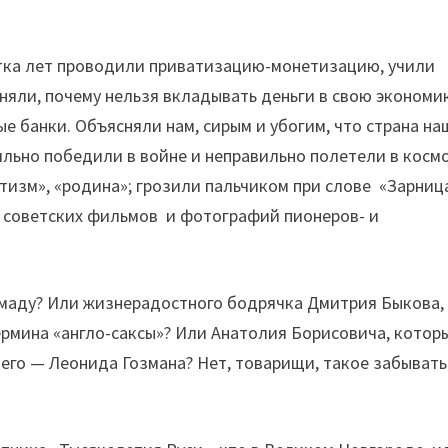
ятка лет проводили приватизацию-монетизацию, учили
няли, почему нельзя вкладывать деньги в свою экономи
е банки. Объясняли нам, сирым и убогим, что страна на
ильно победили в войне и неправильно полетели в космо
тизм», «родина»; грозили пальчиком при слове «Зарниц
ш советских фильмов и фотографий пионеров- и
аду? Или жизнерадостного бодрячка Дмитрия Быкова,
термина «англо-саксы»? Или Анатолия Борисовича, котор
 его — Леонида Гозмана? Нет, товарищи, такое забывать