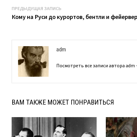
Навигация
Предыдущая
ПРЕДЫДУЩАЯ ЗАПИСЬ
запись:
Кому на Руси до курортов, бентли и фейерве
по
записям
adm
Посмотреть все записи автора adm
ВАМ ТАКЖЕ МОЖЕТ ПОНРАВИТЬСЯ