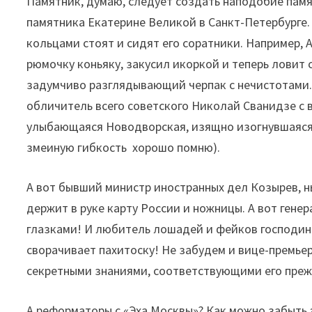
Памятник, думаю, следует создать наподобие памя
памятника Екатерине Великой в Санкт-Петербурге.
кольцами стоят и сидят его соратники. Например, 
рюмочку коньяку, закусил икоркой и теперь ловит 
задумчиво разглядывающий черпак с нечистотами
обличитель всего советского Николай Сванидзе с 
улыбающаяся Новодворская, изящно изогнувшаяся Х
змеиную гибкость хорошо помню).
А вот бывший министр иностранных дел Козырев, 
держит в руке карту России и ножницы. А вот гене
глазками! И любитель лошадей и фейков господин
сворачивает пахитоску! Не забудем и вице-премьер
секретными знаниями, соответствующими его пре
А реформаторы с «Эха Москвы»? Как можно забыть