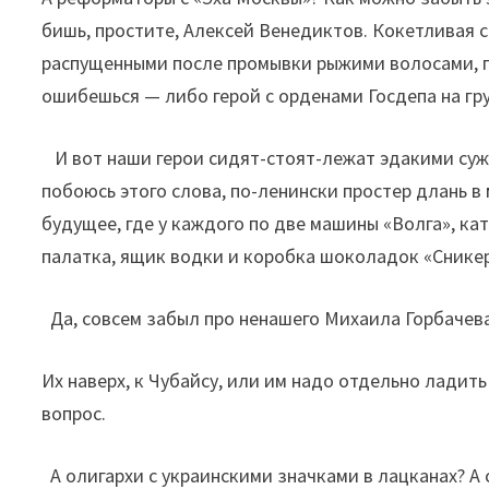
бишь, простите, Алексей Венедиктов. Кокетливая 
распущенными после промывки рыжими волосами, г
ошибешься — либо герой с орденами Госдепа на г
И вот наши герои сидят-стоят-лежат эдакими суж
побоюсь этого слова, по-ленински простер длань в
будущее, где у каждого по две машины «Волга», ка
палатка, ящик водки и коробка шоколадок «Сникер
Да, совсем забыл про ненашего Михаила Горбачева
Их наверх, к Чубайсу, или им надо отдельно лади
вопрос.
А олигархи с украинскими значками в лацканах? А