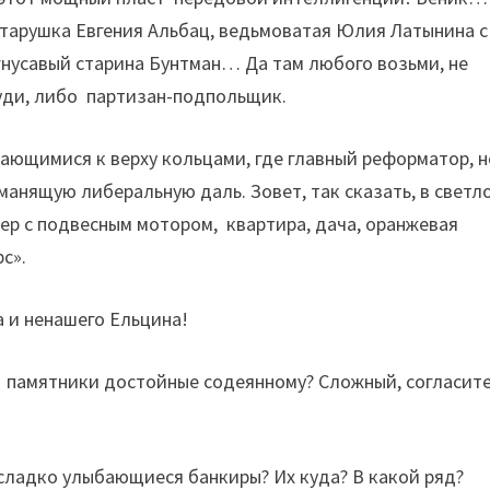
старушка Евгения Альбац, ведьмоватая Юлия Латынина с
нусавый старина Бунтман… Да там любого возьми, не
руди, либо партизан-подпольщик.
ающимися к верху кольцами, где главный реформатор, н
 манящую либеральную даль. Зовет, так сказать, в светл
тер с подвесным мотором, квартира, дача, оранжевая
с».
 и ненашего Ельцина!
ть памятники достойные содеянному? Сложный, согласите
 сладко улыбающиеся банкиры? Их куда? В какой ряд?