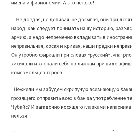
имена и физиономии. А это негоже!
Не доедая, не допивая, не досыпая, они три дес
народ, как следует понимать нашу историю, разъяс
армию, а надо непременно вкладывать в иностранны
неправильная, косая и кривая, наши предки неправ
Он утробно фыркали при словах «русский», «патрио
хихикали и хлопали себя по ляжкам при виде афи
комсомольцев-героев…
Неужели мы забудем скрипучую всезнающую Хакам
грозящего отправить всех в бан за употребление 
Чубайс? И загадочно косящего глазками напарника
нельзя!