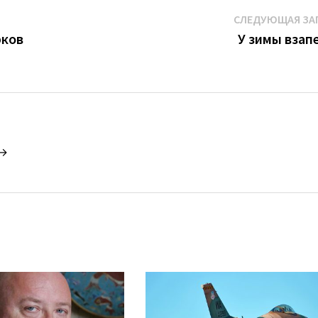
СЛЕДУЮЩАЯ ЗА
рков
У зимы взап
 →