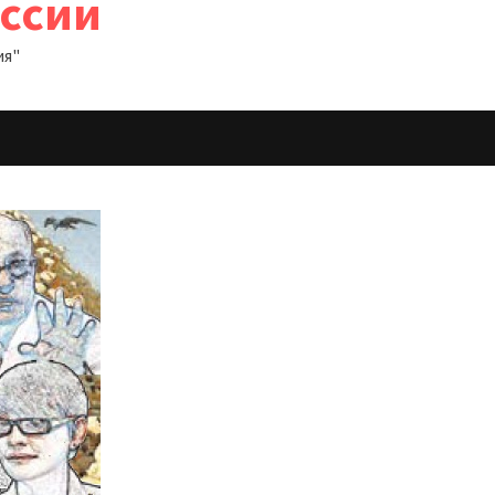
оссии
ия"