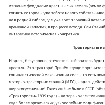
изгнание феодалами крестьян с их земель (земли 
согнать которое – уже забота нового собственника
не в родной хибаре, где уже воет зловещий ветер-
временной «вписке», в процессе исхода. Сам Стейн
интереснее историческая конкретика.
Трактористы ка
И здесь, безусловно, отечественный зритель буде
крестьян. Это трактора! Причём едущие организова
социалистической механизации села – то есть пом
моторно-тракторных станций (МТС), – здесь действу
широкогусеничные! Таких ещё не было в СССР (обя
«Трактористы» 1939 года) – на заре коллективиз
куда более архаических, узкоколейных модификаци