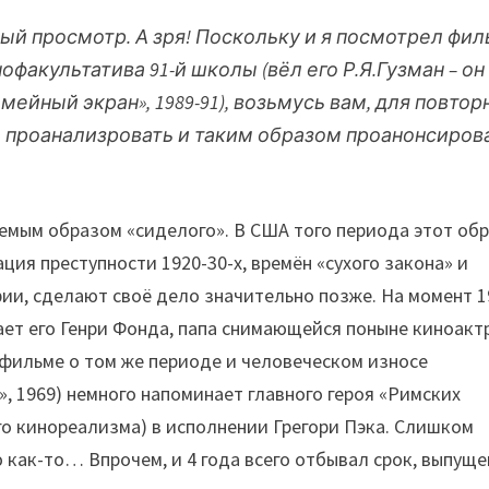
ый просмотр. А зря! Поскольку и я посмотрел фи
факультатива 91-й школы (вёл его Р.Я.Гузман – он
емейный экран», 1989-91), возьмусь вам, для повтор
, проанализровать и таким образом проанонсиров
емым образом «сиделого». В США того периода этот об
ия преступности 1920-30-х, времён «сухого закона» и
ии, сделают своё дело значительно позже. На момент 1
ает его Генри Фонда, папа снимающейся поныне киноакт
 фильме о том же периоде и человеческом износе
, 1969) немного напоминает главного героя «Римских
го кинореализма) в исполнении Грегори Пэка. Слишком
ю как-то… Впрочем, и 4 года всего отбывал срок, выпуще