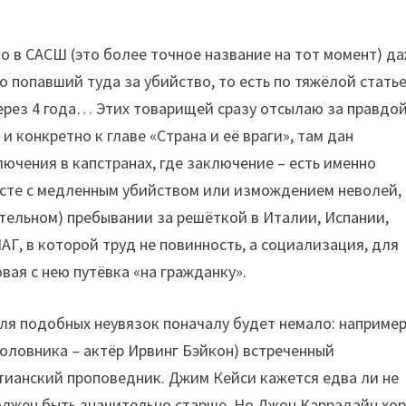
о в САСШ (это более точное название на тот момент) д
 попавший туда за убийство, то есть по тяжёлой статье
через 4 года… Этих товарищей сразу отсылаю за правдо
и конкретно к главе «Страна и её враги», там дан
чения в капстранах, где заключение – есть именно
расте с медленным убийством или измождением неволей,
тельном) пребывании за решёткой в Италии, Испании,
АГ, в которой труд не повинность, а социализация, для
вая с нею путёвка «на гражданку».
ля подобных неувязок поначалу будет немало: например
головника – актёр Ирвинг Бэйкон) встреченный
ианский проповедник. Джим Кейси кажется едва ли не
должен быть значительно старше. Но Джон Кэррадайн хо