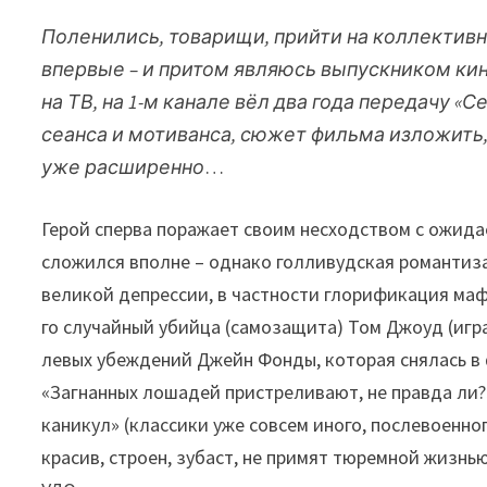
Поленились, товарищи, прийти на коллективн
впервые – и притом являюсь выпускником кино
на ТВ, на 1-м канале вёл два года передачу «С
сеанса и мотиванса, сюжет фильма изложить
уже расширенно
…
Герой сперва поражает своим несходством с ожида
сложился вполне – однако голливудская романтизац
великой депрессии, в частности глорификация маф
го случайный убийца (самозащита) Том Джоуд (игр
левых убеждений Джейн Фонды, которая снялась в
«Загнанных лошадей пристреливают, не правда ли?»
каникул» (классики уже совсем иного, послевоенно
красив, строен, зубаст, не примят тюремной жизнь