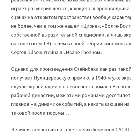
играет разуверившегося, кающегося проповедника.
сценах на открытом пространстве) вообще характе
не более, чем в том же нашем «Цирке», «Волге-Вол
собственной выразительной специфики, а лишь экр
на советском ТВ), о чём в своей теории киномонт
Сергея Эйзенштейна в «Иване Грозном».
Однако для произведения Стейнбека как раз такой
получает Пулицеровскую премию, в 1940-м уже экра
случае экранизации послевоенного романа Всеволо
рабочей династии, меж этими романами десятилети
главное – в динамике событий, в накатывающей на г
таковой после тюрьмы…
Великая депрессия на селе, среди фермеров САСШ –