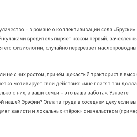
улачество – в романе о коллективизации села «Бруски»
й кулаками вредитель пыряет ножом первый, зачехлённ
ная его физиологии, случайно перерезает маслопроводны
ли не с них ростом, причём щекастый тракторист в высо
ётко мотивирует свои действия: «мне платят три долла
олько о них, а ваши семьи – это ваша забота». Узнаёте
й нашей Эрэфии? Оплата труда в соседнем цеху если вы
едмет зависти и локальных «тёрок» с начальством (приме