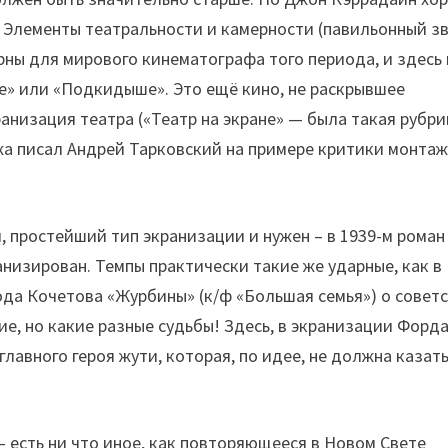
 Элементы театральности и камерности (павильонный зв
рны для мирового кинематографа того периода, и здесь 
ге» или «Подкидыше». Это ещё кино, не раскрывшее
анизация театра («Театр на экране» — была такая рубри
ажа писал Андрей Тарковский на примере критики монта
, простейший тип экранизации и нужен – в 1939-м роман
низирован. Темпы практически такие же ударные, как в
да Кочетова «Журбины» (к/ф «Большая семья») о совет
е, но какие разные судьбы! Здесь, в экранизации Форд
лавного героя жути, которая, по идее, не должна казат
 есть ни что иное, как повторяющееся в Новом Свете