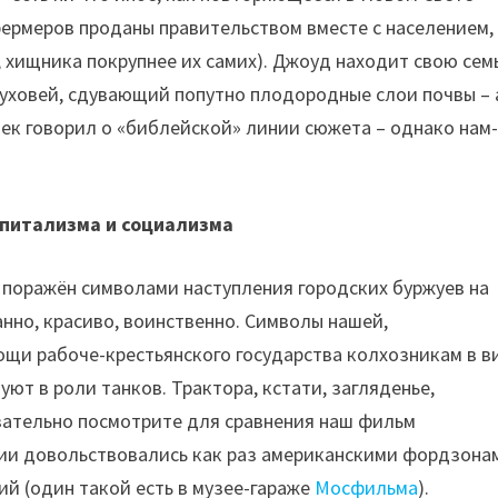
фермеров проданы правительством вместе с населением,
, хищника покрупнее их самих). Джоуд находит свою се
суховей, сдувающий попутно плодородные слои почвы – 
бек говорил о «библейской» линии сюжета – однако нам
питализма и социализма
т поражён символами наступления городских буржуев на
нно, красиво, воинственно. Символы нашей,
ощи рабоче-крестьянского государства колхозникам в в
ют в роли танков. Трактора, кстати, загляденье,
зательно посмотрите для сравнения наш фильм
ации довольствовались как раз американскими фордзона
й (один такой есть в музее-гараже
Мосфильма
).