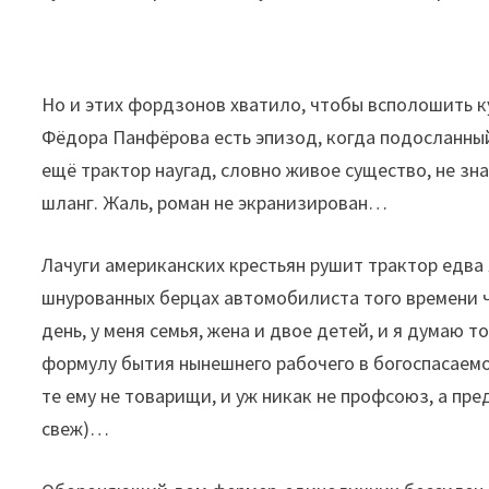
Но и этих фордзонов хватило, чтобы всполошить к
Фёдора Панфёрова есть эпизод, когда подосланны
ещё трактор наугад, словно живое существо, не з
шланг. Жаль, роман не экранизирован…
Лачуги американских крестьян рушит трактор едва 
шнурованных берцах автомобилиста того времени ч
день, у меня семья, жена и двое детей, и я думаю т
формулу бытия нынешнего рабочего в богоспасаемо
те ему не товарищи, и уж никак не профсоюз, а пр
свеж)…