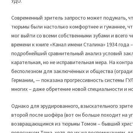
УДО.
Современный зритель запросто может подумать, чт
тюрьмы были настолько комфортнее и гуманнее, что
мог выйти со всеми собственными зубами и всего 
времени к книге «Канал имени Сталина» 1934 года – 
подробнейший сравнительный анализ условий заклю
карательная, но не исправительная мера. На конт
бесполезном для заключённых и общества (огради
Германии, — показана прогрессивность системы ГУЛ
многих – даже обретение новой специальности и но
Однако для эрудированного, взыскательного зрите
второй после шофёра (вот он больше походит на у
возвращающимся из тюрьмы Томом – бывший христ
ровесником Тома, хотя, по их же воспоминаниям, 