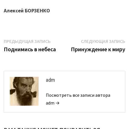
Алексей БОРЗЕНКО
Навигация
Предыдущая
С
ПРЕДЫДУЩАЯ ЗАПИСЬ
СЛЕДУЮЩАЯ ЗАПИСЬ
запись:
з
Поднимись в небеса
Принуждение к миру
по
записям
adm
Посмотреть все записи автора
adm →