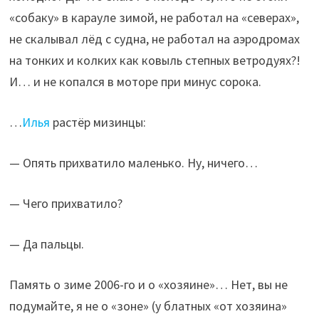
«собаку» в карауле зимой, не работал на «северах»,
не скалывал лёд с судна, не работал на аэродромах
на тонких и колких как ковыль степных ветродуях?!
И… и не копался в моторе при минус сорока.
…
Илья
растёр мизинцы:
— Опять прихватило маленько. Ну, ничего…
— Чего прихватило?
— Да пальцы.
Память о зиме 2006-го и о «хозяине»… Нет, вы не
подумайте, я не о «зоне» (у блатных «от хозяина»