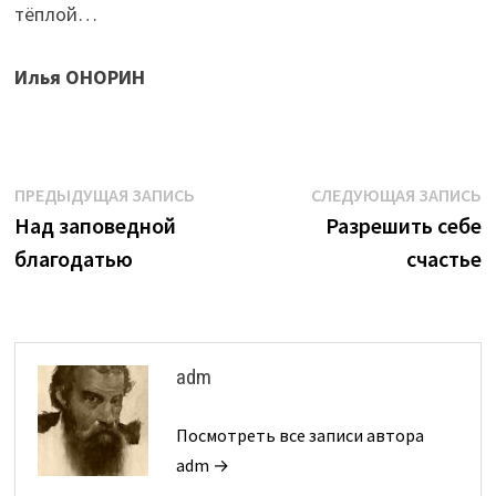
тёплой…
Илья ОНОРИН
Навигация
Предыдущая
С
ПРЕДЫДУЩАЯ ЗАПИСЬ
СЛЕДУЮЩАЯ ЗАПИСЬ
запись:
з
Над заповедной
Разрешить себе
по
благодатью
счастье
записям
adm
Посмотреть все записи автора
adm →