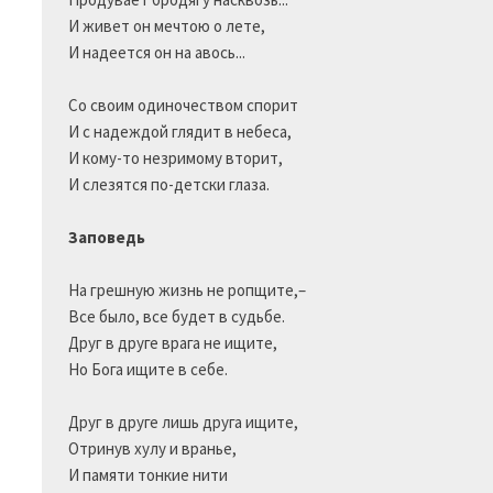
И живет он мечтою о лете,

И надеется он на авось...

Со своим одиночеством спорит

И с надеждой глядит в небеса,

И кому-то незримому вторит,

И слезятся по-детски глаза.

Заповедь
На грешную жизнь не ропщите,–

Все было, все будет в судьбе.

Друг в друге врага не ищите,

Но Бога ищите в себе.

Друг в друге лишь друга ищите,

Отринув хулу и вранье,

И памяти тонкие нити
