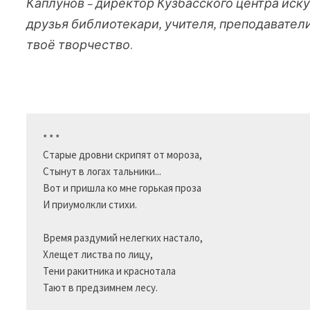
Каплунов – директор Кузбасского центра иск
друзья библиотекари, учителя, преподаватели
твоё творчество
.
* * *

Старые дровни скрипят от мороза,

Стынут в логах тальники...

Вот и пришла ко мне горькая проза

И приумолкли стихи.

Время раздумий нелегких настало,

Хлещет листва по лицу,

Тени ракитника и краснотала

Тают в предзимнем лесу.
