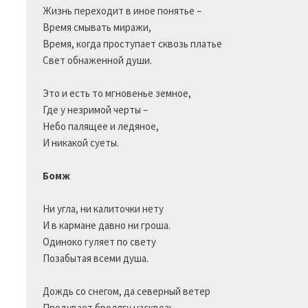
Жизнь переходит в иное понятье –

Время смывать миражи,

Время, когда проступает сквозь платье

Свет обнаженной души.

Это и есть то мгновенье земное,

Где у незримой черты –

Небо палящее и ледяное,

И никакой суеты.

Бомж
Ни угла, ни калиточки нету

И в кармане давно ни гроша.

Одиноко гуляет по свету

Позабытая всеми душа.

Дождь со снегом, да северный ветер

Продувает бродягу насквозь...
