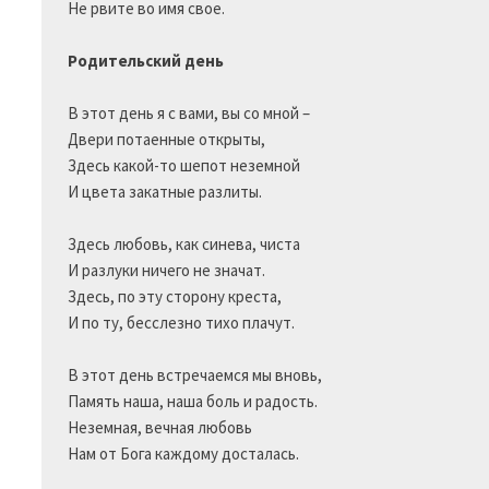
Не рвите во имя свое.

Родительский день
В этот день я с вами, вы со мной –

Двери потаенные открыты,

Здесь какой-то шепот неземной

И цвета закатные разлиты.

Здесь любовь, как синева, чиста

И разлуки ничего не значат.

Здесь, по эту сторону креста,

И по ту, бесслезно тихо плачут.

В этот день встречаемся мы вновь,

Память наша, наша боль и радость.

Неземная, вечная любовь

Нам от Бога каждому досталась.
