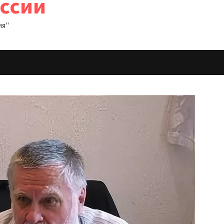
оссии
ия"