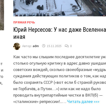
ПРЯМАЯ РЕЧЬ
Юрий Нерсесов: У нас даже Вселенн
иная
Автор:
adm
15.11.2025
0
Как часто мы слышим последнее десятилетие уж
столько огульную критику в адрес давно ушедши
от
советских вождей, сколько своеобразные «мудр
 и
суждения действующих политиков о том, как на
го
было сохранять СССР («вот если б страной руков
я,
не Горбачёв, а Путин…») или как не надо было
проводить внутрипартийные чистки в ВКП(б) —
«сталинские» репрессии!..…
Читать далее »»»
о