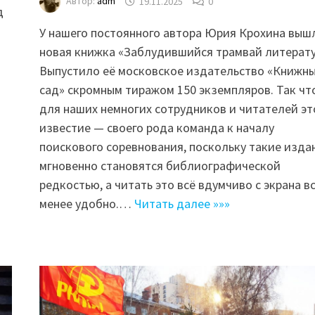
Автор:
adm
19.11.2025
0
д
У нашего постоянного автора Юрия Крохина выш
новая книжка «Заблудившийся трамвай литерату
Выпустило её московское издательство «Книжн
сад» скромным тиражом 150 экземпляров. Так чт
для наших немногих сотрудников и читателей эт
известие — своего рода команда к началу
поискового соревнования, поскольку такие изда
мгновенно становятся библиографической
редкостью, а читать это всё вдумчиво с экрана в
менее удобно.…
Читать далее »»»