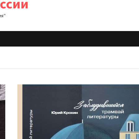
оссии
ия"