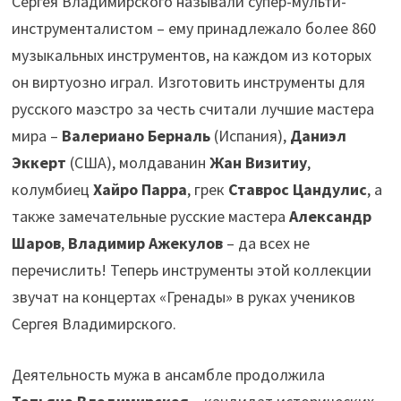
Сергея Владимирского называли супер-мульти-
инструменталистом – ему принадлежало более 860
музыкальных инструментов, на каждом из которых
он виртуозно играл. Изготовить инструменты для
русского маэстро за честь считали лучшие мастера
мира –
Валериано Берналь
(Испания),
Даниэл
Эккерт
(США), молдаванин
Жан Визитиу
,
колумбиец
Хайро Парра
, грек
Ставрос Цандулис
, а
также замечательные русские мастера
Александр
Шаров
,
Владимир Ажекулов
– да всех не
перечислить! Теперь инструменты этой коллекции
звучат на концертах «Гренады» в руках учеников
Сергея Владимирского.
Деятельность мужа в ансамбле продолжила