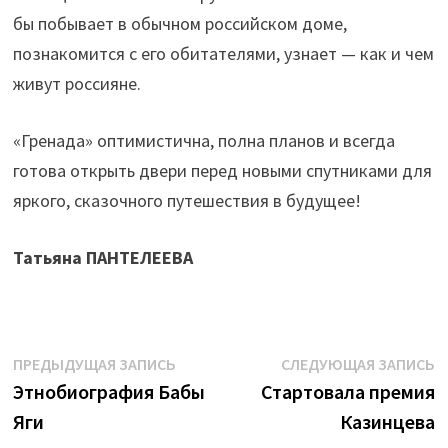
бы побывает в обычном российском доме,
познакомится с его обитателями, узнает — как и чем
живут россияне.
«Гренада» оптимистична, полна планов и всегда
готова открыть двери перед новыми спутниками для
яркого, сказочного путешествия в будущее!
Татьяна ПАНТЕЛЕЕВА
Навигация
Предыдущая
С
ПРЕДЫДУЩАЯ ЗАПИСЬ
СЛЕДУЮЩАЯ ЗАПИСЬ
запись:
з
Этнобиография Бабы
Стартовала премия
по
Яги
Казинцева
записям