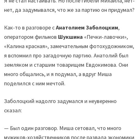
Я не стал настаивать. Но после гибели Михаила, нет-
нет, да задумывался, что же за партию он придумал?
Как-то в разговоре с
Анатолием Заболоцким
,
оператором фильмов
Шукшина
«Печки-лавочки»,
«Калина красная», замечательным фотохудожником,
я вспомнил про загадочную партию. Анатолий был
земляком и старшим товарищем Евдокимова. Они
много общались, и я подумал, а вдруг Миша
поделился с ним мечтой.
Заболоцкий надолго задумался и неуверенно
сказал:
— Был один разговор. Миша сетовал, что много
мужиков-хозяйственников после развала экономики