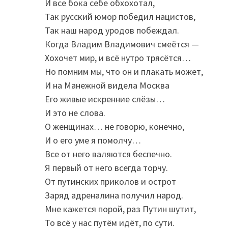
И все бока себе обхохотал,
Так русский юмор победил нацистов,
Так наш народ уродов побеждал.
Когда Владим Владимович смеётся —
Хохочет мир, и всё нутро трясётся…
Но помним мы, что он и плакать может,
И на Манежной видела Москва
Его живые искренние слёзы…
И это не слова.
О женщинах… не говорю, конечно,
И о его уме я помолчу…
Все от него валяются беспечно.
Я первый от него всегда торчу.
От путинских приколов и острот
Заряд адреналина получил народ.
Мне кажется порой, раз Путин шутит,
То всё у нас путём идёт, по сути.