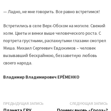
— Ладно, не мне говорить. Все равно встретимся!
Встретились в селе Верх-Обском на могиле. Свежий
холм. Цветы и венки выше человеческого роста. С
портрета грустными, распахнутыми глазами смотрел
Миша. Михаил Сергеевич Евдокимов – человек
вызывавший бескрайнюю, беззаветную любовь
своего народа.
Владимир Владимирович ЕРЁМЕНКО
Навигация
Предыдущая
С
ПРЕДЫДУЩАЯ ЗАПИСЬ
СЛЕДУЮЩАЯ ЗАПИСЬ
запись:
з
Планета ГРУ
Почему вновь «Гроза»?