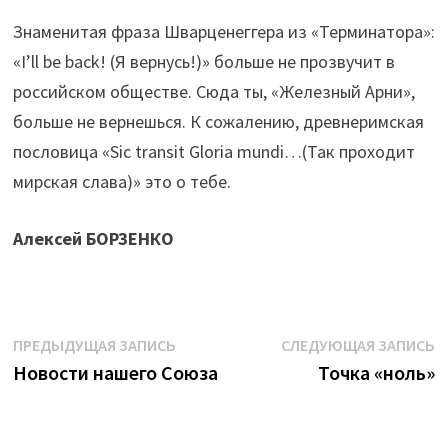
Знаменитая фраза Шварценеггера из «Терминатора»:
«I’ll be back! (Я вернусь!)» больше не прозвучит в
российском обществе. Сюда ты, «Железный Арни»,
больше не вернешься. К сожалению, древнеримская
пословица «Sic transit Gloria mundi…(Так проходит
мирская слава)» это о тебе.
Алексей БОРЗЕНКО
Навигация
Предыдущая
С
ПРЕДЫДУЩАЯ ЗАПИСЬ
СЛЕДУЮЩАЯ ЗАПИСЬ
запись:
з
Новости нашего Союза
Точка «ноль»
по
записям