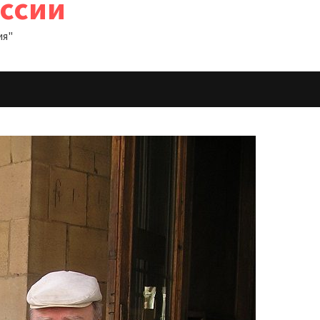
оссии
ия"