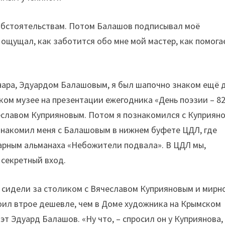
 обстоятельствам. Потом Балашов подписывал моё
я ощущал, как заботится обо мне мой мастер, как помога
ара, Эдуардом Балашовым, я был шапочно знаком ещё 
ком музее на презентации ежегодника «День поэзии – 82
еславом Куприяновым. Потом я познакомился с Куприян
ознакомил меня с Балашовым в нижнем буфете ЦДЛ, где
дарным альманаха «Небожители подвала». В ЦДЛ мы,
 секретный вход.
о сидели за столиком с Вячеславом Куприяновым и мирн
оил втрое дешевле, чем в Доме художника на Крымском
эт Эдуард Балашов. «Ну что, – спросил он у Куприянова,