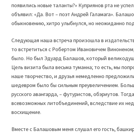
появились новые таланты?» Куприянов рта не успел
объявил: «Да. Вот – поэт Андрей Галамага». Балаш
обыкновению, хитро улыбнулся, но неожиданно по
Следующая наша встреча произошла в издательств
то встретиться с Робертом Ивановичем Виноненом
было. Но был Эдуард Балашов, который великодуш
Цель визита была весьма туманна; то есть, мы попр
наше творчество, и друзья немедленно предложили
шедевром было бы сильным преувеличением. Больш
русского авангарда, – футуристов, обэриутов. Тогда
всевозможных литобъединений, вследствие их нед
восхищение.
Вместе с Балашовым меня слушал его гость, башкир