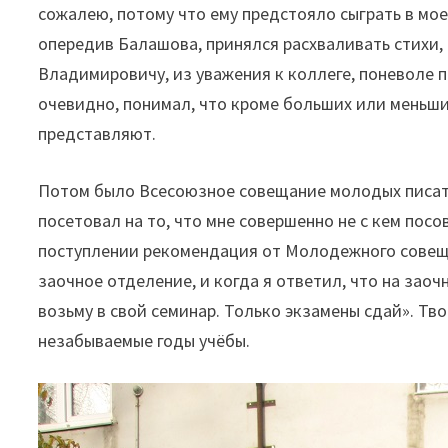
сожалею, потому что ему предстояло сыграть в мое
опередив Балашова, принялся расхваливать стихи, н
Владимировичу, из уважения к коллеге, поневоле п
очевидно, понимал, что кроме больших или меньши
представляют.
Потом было Всесоюзное совещание молодых писате
посетовал на то, что мне совершенно не с кем посо
поступлении рекомендация от Молодежного совеща
заочное отделение, и когда я ответил, что на заоч
возьму в свой семинар. Только экзамены сдай». Тв
незабываемые годы учёбы.