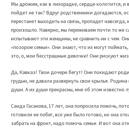
Мы дрожим, как в лихорадке, сердце колотится, и в
пойдет не так? Вдруг родственники догадаются, о
перестанет выходить на связь, пропадет навсегда, 
произошло. Наверно, мы переживаем почти то же са
испытывают эти женщины, не сравнить ни с чем. Он
«позором семьи». Они знают, что их могут поймать
это, о, мои бесстрашные девочки! Они рискуют жи
Да, Кавказ! Твои дочери бегут! Они покидают род
грудью, не давала развернуть свои крылья. Родина
души. А их души прекрасны, мне об этом известно
Саида Гасанова, 17 лет, она попросила помочь, по
готовили ее побег, все уже было готово, но она от
забрать на фронт, надо помочь семье. И вот она от