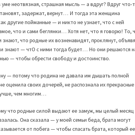
 уме неотвязная, страшная мысль — а вдруг? Вдруг что-
становят, задержат, вернут… И тогда эта женщина
как другие пойманные — и никто не узнает, что с ней
мое, что и сами беглянки… Хотя нет, что я говорю! То, 
и знают, что родные их возненавидят, проклянут, объяв
, и знают — чтО с ними тогда будет… Но они решаются н
знью — чтобы обрести свободу и достоинство.
ину — потому что родина не давала им дышать полной
 не оценила своих дочерей, не распознала их прекрасные
 лучше, чем многим…
тому что родные силой выдают ее замуж, мы целый месяц
казалась. Она сказала — у моей семьи беда, брата могут
казывается от побега — чтобы спасать брата, который е