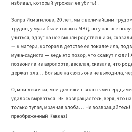
избивал, который угрожал ее убить!..
Заира Исмагилова, 20 лет, мы с величайшим трудом
трудно, у мужа были связи в МВД, но у нас все пол
учиться, вдруг на нее вышли родственники, сказали
— к матери, которая в детстве ее покалечила, под
мужа-садиста — ведь это позор, что скажут люди! 
позвонила из аэропорта, веселая, сказала, что ро
держат зла… Больше на связь она не выходила, че
О, мои девочки, мои девочки с золотыми сердцами
удалось вырваться! Вы возвращаетесь, веря, что н
только тупая, мрачная злоба… Не возвращайтесь! Е
преображенный Кавказ!