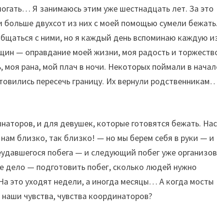
омогать… Я занимаюсь этим уже шестнадцать лет. За это
и больше двухсот из них с моей помощью сумели бежать
у общаться с ними, но я каждый день вспоминаю каждую и
нщин — оправдание моей жизни, моя радость и торжеств
ь, моя рана, мой плач в ночи. Некоторых поймали в начал
отовились пересечь границу. Их вернули родственникам
наторов, и для девушек, которые готовятся бежать. На
нам близко, так близко! — но мы берем себя в руки — и
удавшегося побега — и следующий побег уже организо
ое дело — подготовить побег, сколько людей нужно
 На это уходят недели, а иногда месяцы… А когда мосты
ь наши чувства, чувства координаторов?