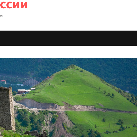
оссии
ия"