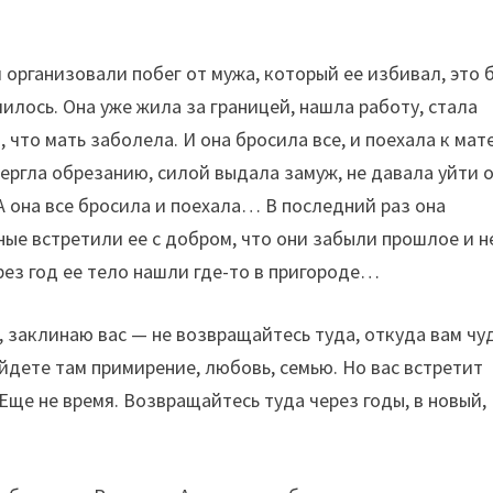
 организовали побег от мужа, который ее избивал, это 
училось. Она уже жила за границей, нашла работу, стала
, что мать заболела. И она бросила все, и поехала к мат
вергла обрезанию, силой выдала замуж, не давала уйти 
А она все бросила и поехала… В последний раз она
дные встретили ее с добром, что они забыли прошлое и н
рез год ее тело нашли где-то в пригороде…
, заклинаю вас — не возвращайтесь туда, откуда вам чу
айдете там примирение, любовь, семью. Но вас встретит
ще не время. Возвращайтесь туда через годы, в новый,