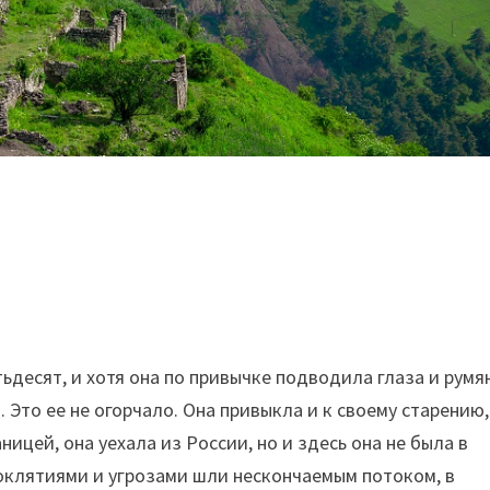
тьдесят, и хотя она по привычке подводила глаза и румя
 Это ее не огорчало. Она привыкла и к своему старению,
аницей, она уехала из России, но и здесь она не была в
роклятиями и угрозами шли нескончаемым потоком, в