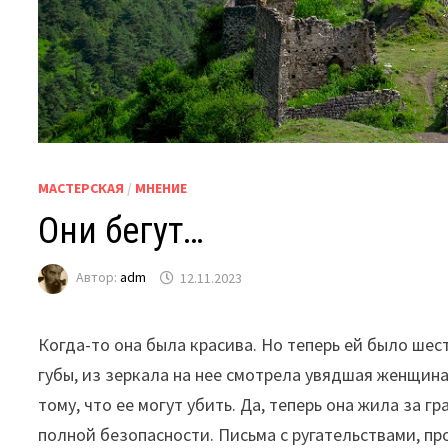
МАСТЕРСКАЯ
/
МНЕНИЕ
Они бегут…
Автор:
adm
12.11.2023
Когда-то она была красива. Но теперь ей было шес
губы, из зеркала на нее смотрела увядшая женщина.
тому, что ее могут убить. Да, теперь она жила за гр
полной безопасности. Письма с ругательствами, п