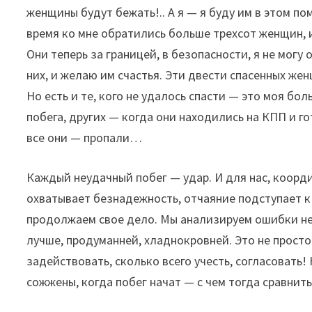
женщины будут бежать!.. А я — я буду им в этом п
время ко мне обратились больше трехсот женщин, 
Они теперь за границей, в безопасности, я не мог
них, и желаю им счастья. Эти двести спасенных же
Но есть и те, кого не удалось спасти — это моя бол
побега, других — когда они находились на КПП и г
все они — пропали…
Каждый неудачный побег — удар. И для нас, коорди
охватывает безнадежность, отчаяние подступает к 
продолжаем свое дело. Мы анализируем ошибки не
лучше, продуманней, хладнокровней. Это не прост
задействовать, сколько всего учесть, согласовать!
сожжены, когда побег начат — с чем тогда сравнит