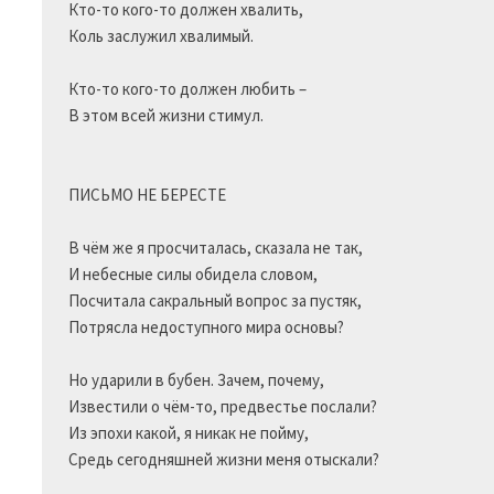
Кто-то кого-то должен хвалить,

Коль заслужил хвалимый.

Кто-то кого-то должен любить –

В этом всей жизни стимул.

ПИСЬМО НЕ БЕРЕСТЕ

В чём же я просчиталась, сказала не так,

И небесные силы обидела словом, 

Посчитала сакральный вопрос за пустяк,

Потрясла недоступного мира основы? 

Но ударили в бубен. Зачем, почему,

Известили о чём-то, предвестье послали?

Из эпохи какой, я никак не пойму,

Средь сегодняшней жизни меня отыскали?
