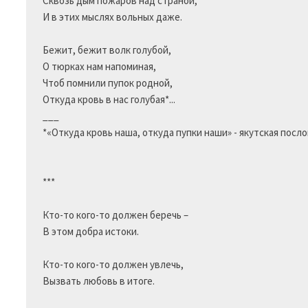
Сквозь дым пожаров над страной,

И в этих мыслях вольных даже.

Бежит, бежит волк голубой,

О тюрках нам напоминая,

Чтоб помнили пупок родной,

Откуда кровь в нас голубая*...

___ 

*«Откуда кровь наша, откуда пупки наши» - якутская посло
*** 

Кто-то кого-то должен беречь –

В этом добра истоки.

Кто-то кого-то должен увлечь,

Вызвать любовь в итоге.
