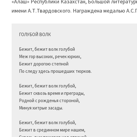
«Алаш» Республики Казахстан, Большой литератур
имени А.Т.Твардовского. Награждена медалью А.С.
ГОЛУБОЙ ВОЛК

Бежит, бежит волк голубой

Меж гор высоких, речек юрких,

Бежит дорогою степной

По следу здесь прошедших тюрков.

Бежит, бежит волк голубой,

Бежит сквозь время и преграды,

Родной с рожденья стороной,

Минуя хитрые засады.

Бежит, бежит волк голубой,

Бежит в срединном мире нашем,
