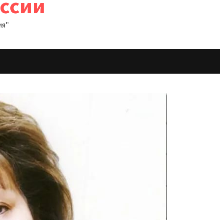
оссии
ия"