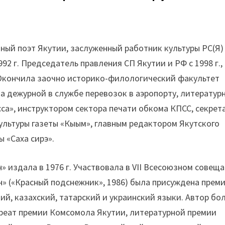
дный поэт Якутии, заслуженный работник культуры РС(Я)
1992 г. Председатель правления СП Якутии и РФ с 1998 г.,
н. Окончила заочно историко-филологический факультет
ла дежурной в службе перевозок в аэропорту, литератур
са», инструктором сектора печати обкома КПСС, секрет
льтуры газеты «Кыым», главным редактором Якутского
 «Саха сирэ».
н» издала в 1976 г. Участвовала в VII Всесоюзном совещ
ун» («Красный подснежник», 1986) была присуждена прем
ий, казахский, татарский и украинский языки. Автор бо
ауреат премии Комсомола Якутии, литературной премии