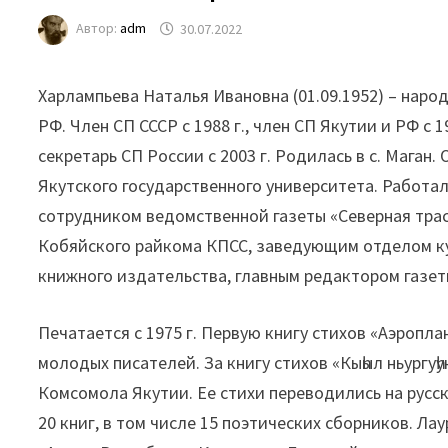
Автор:
adm
30.07.2022
Харлампьева Наталья Ивановна (01.09.1952) – наро
РФ. Член СП СССР с 1988 г., член СП Якутии и РФ с 
секретарь СП России с 2003 г. Родилась в с. Мага
Якутского государственного университета. Работа
сотрудником ведомственной газеты «Северная трас
Кобяйского райкома КПСС, заведующим отделом ку
книжного издательства, главным редактором газеты
Печатается с 1975 г. Первую книгу стихов «Аэропла
молодых писателей. За книгу стихов «Кыһыл ньургуһ
Комсомола Якутии. Ее стихи переводились на русск
20 книг, в том числе 15 поэтических сборников. Л