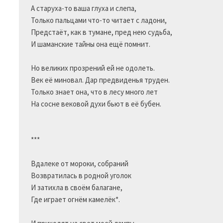
А старуха-то ваша глуха и слепа,

Только пальцами что-то читает с ладони,

Предстаёт, как в тумане, пред нею судьба,

И шаманские тайны она ещё помнит.

Но великих прозрений ей не одолеть.

Век её миновал. Дар предвиденья труден.

Только знает она, что в лесу много лет

На сосне вековой духи бьют в её бубен.

*** 

Вдалеке от мороки, собраний

Возвратилась в родной уголок

И затихла в своём балагане,

Где играет огнём камелёк*.
