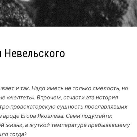
и Невельского
ает и так. Надо иметь не только смелость, но
не «желтеть». Впрочем, отчасти эта история
хитро-провокаторскую сущность прославлявших
в вроде Егора Яковлева. Сами подумайте:
ой жизни, в жуткой температуре пребывавшему
ыло тогда?