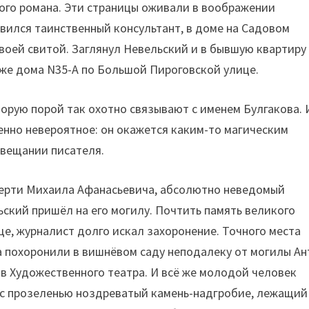
ого романа. Эти страницы оживали в воображении
явился таинственный консультант, в доме на Садовом
своей свитой. Заглянул Невельский и в бывшую квартиру
аже дома N35-А по Большой Пироговской улице.
орую порой так охотно связывают с именем Булгакова. 
енно невероятное: он окажется каким-то магическим
авещании писателя.
 смерти Михаила Афанасьевича, абсолютно неведомый
ский пришёл на его могилу. Почтить память великого
е, журналист долго искал захоронение. Точного места
ва похоронили в вишнёвом саду неподалеку от могилы А
в Художественного театра. И всё же молодой человек
й с прозеленью ноздреватый камень-надгробие, лежащий