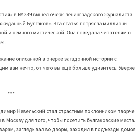
вестия» в № 239 вышел очерк ленинградского журналиста
ожиданный Булгаков». Эта статья потрясла миллионы
ной и немного мистической. Она поведала читателям о
ва.
жание описанной в очерке загадочной истории с
им вам нечто, от чего вы ещё больше удивитесь. Уверя
***
адимир Невельский стал страстным поклонником творче
 в Москву для того, чтобы посетить булгаковские места
варам, заглядывал во дворы, заходил в подъезды домов