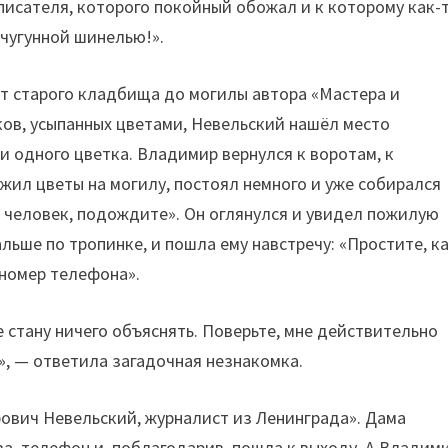
писателя, которого покойный обожал и к которому как-
 чугунной шинелью!».
т старого кладбища до могилы автора «Мастера и
ков, усыпанных цветами, Невельский нашёл место
ни одного цветка. Владимир вернулся к воротам, к
ожил цветы на могилу, постоял немного и уже собирался
й человек, подождите». Он оглянулся и увидел пожилую
льше по тропинке, и пошла ему навстречу: «Простите, к
 номер телефона».
е стану ничего объяснять. Поверьте, мне действительно
», — ответила загадочная незнакомка.
вич Невельский, журналист из Ленинграда». Дама
а, телефон и, поблагодарив, пошла к выходу. А Владим