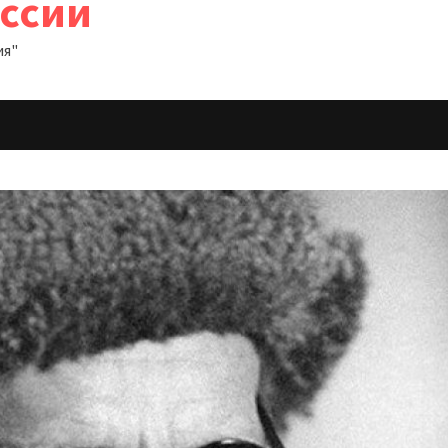
оссии
ия"