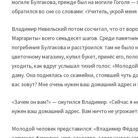
могиле Булгакова, прежде был на могиле Гоголя — 
обратился во сне со словами: «Учитель, укрой меня
Владимир Невельский потом сосчитал, что от воро
Маргариты» всего семьдесят шагов. Среди памятни
погребения Булгакова и расстроился: там не было 
цветочному магазину, купил букет, принёс его, пол
уходить, как вдруг услышал тихий голос: «Молодо
даму. Она поднялась со скамейки, стоявшей чуть да
вас зовут? Мне очень нужен ваш домашний адрес и
«Зачем он вам?» — смутился Владимир. «Сейчас я н
нужен ваш домашний адрес. Вам ничто не угрожает
Молодой человек представился: «Владимир Фёдоро
записала фамилию, имя, отчество, адрес жительств