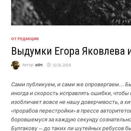
ОТ РЕДАКЦИИ
Выдумки Егора Яковлева 
Автор:
adm
22.01.2024
Сами публикуем, и сами же опровергаем… Быв
иногда и скорость исправлять ошибки, чтобы 
изобличает вовсе не нашу доверчивость, а 
«прорабов перестройки» в прессе авторитето
боровшемуся за каждую секунду сознательн
Булгакову — до таких ли шутейных ребусов б