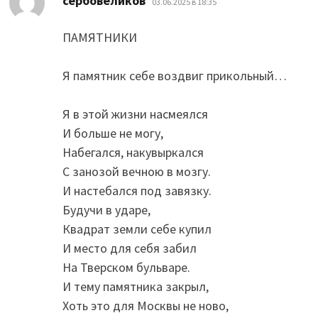
сербовеликов
03.06.2025 в 18:35
ПАМЯТНИКИ
Я памятник себе воздвиг прикольный…
Я в этой жизни насмеялся
И больше не могу,
Набегался, накувыркался
С занозой вечною в мозгу.
И настебался под завязку.
Будучи в ударе,
Квадрат земли себе купил
И место для себя забил
На Тверском бульваре.
И тему памятника закрыл,
Хоть это для Москвы не ново,