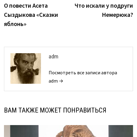
запись:
з
О повести Асета
Что искали у подруги
по
Сыздыкова «Сказки
Немерюка?
записям
яблонь»
adm
Посмотреть все записи автора
adm →
ВАМ ТАКЖЕ МОЖЕТ ПОНРАВИТЬСЯ