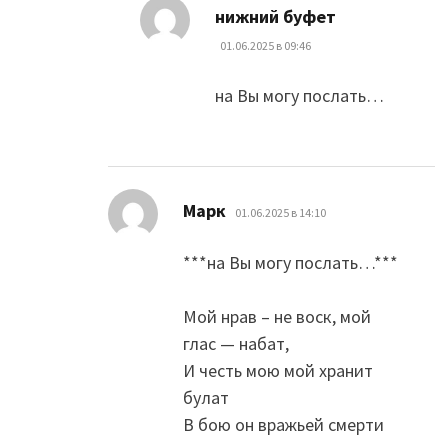
:
нижний буфет
01.06.2025 в 09:46
на Вы могу послать…
:
Марк
01.06.2025 в 14:10
***на Вы могу послать…***
Мой нрав – не воск, мой
глас — набат,
И честь мою мой хранит
булат
В бою он вражьей смерти