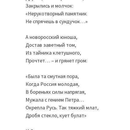
Закрылись и молчок:
«Нерукотворный памятник
Не спрячешь в сундучок…»
А новоросский юноша,
Достав заветный том,
Из тайника клетушного,
Прочтет… – и грянет гром:
«Была та смутная пора,
Когда Россия молодая,
В бореньях силы напрягая,
Мужала с гением Петра…
Окрепла Русь. Так тяжкий млат,
Дробя стекло, кует булат»