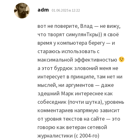
:
adm
01.06.2025 в 12:22
вот не поверите, Влад — не вижу,
что творят симулянТкры)) я своё
время у компьютера берегу — и
стараюсь использовать с
максимальной эффективностью
а этот бурдюк зловоний меня не
интересует в принципе, там нет ни
мыслей, ни аргументов — даже
здешний Марк интереснее как
собеседник (почти шутка), уровень
комментариев напрямую зависит
от уровня текстов на сайте — это
говорю как ветеран сетевой
журналистики (с 2004-го)