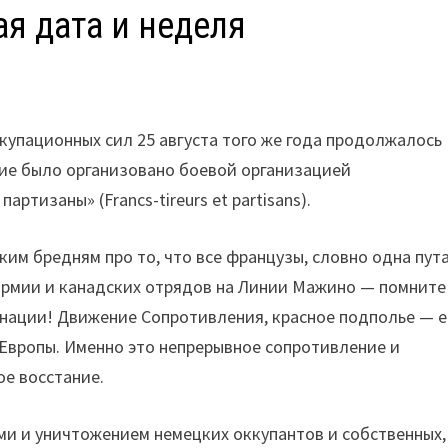
ая дата и неделя
ккупационных сил 25 августа того же года продолжалось
ние было организовано боевой организацией
тизаны» (Francs-tireurs et partisans).
им бредням про то, что все французы, словно одна пута
 армии и канадских отрядов на Линии Мажино — помните
 нации! Движение Сопротивления, красное подполье — 
Европы. Именно это непрерывное сопротивление и
е восстание.
ми и уничтожением немецких оккупантов и собственных,