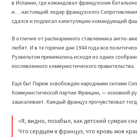
в Испании, где командовал французским батальон
и… настоящий лидер французского Сопротивления. 
сдался и подписал капитуляцию командующий фаш
В отличие от распиаренного ставленника англо-ам
любят. И в те горячие дни 1944 года все политич
Рузвельтом принимались исходя из одних соображ
послевоенного коммунистического правительства.
Ещё бы! Париж освобождён народными силами Соп
Коммунистической партии Франции, — основной р
зашкаливает. Каждый француз прочувствовал тогда 
«Я, видно, позабыл, как детский сумрак сна
Что сердцем я француз, что кровь моя кра