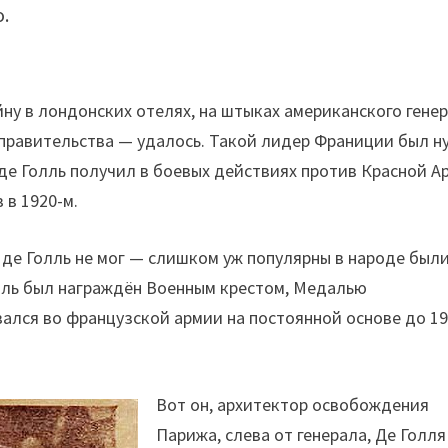
.
ну в лондонских отелях, на штыках американского гене
 правительства — удалось. Такой лидер Франиции был н
 де Голль получил в боевых действиях против Красной А
 в 1920-м.
де Голль не мог — слишком уж популярны в народе был
оль был награждён Военным крестом, Медалью
ался во французской армии на постоянной основе до 1
Вот он, архитектор освобождения
Парижа, слева от генерала, Де Голля