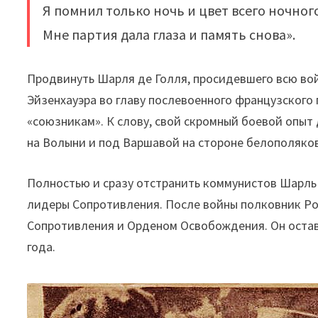
Я помнил только ночь и цвет всего ночного
Мне партия дала глаза и память снова».
Продвинуть Шарля де Голля, просидевшего всю вой
Эйзенхауэра во главу послевоенного французского
«союзникам». К слову, свой скромный боевой опыт
на Волыни и под Варшавой на стороне белополяков
Полностью и сразу отстранить коммунистов Шарль 
лидеры Сопротивления. После войны полковник Р
Сопротивления и Орденом Освобождения. Он остав
года.