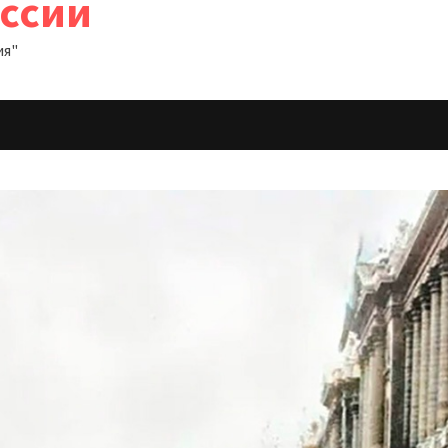
оссии
ия"