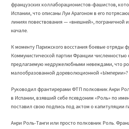
французских коллаборационистов-фашистов, которы
Испании, что описаны Луи Арагоном в его потряса
линиях повествования — «внешней», пограничной и
начале.
К моменту Парижского восстания боевые отряды ф
Коммунистической партии Франции численностью ок
предлагаемую недружелюбными невеждами, что род
малообразованной дореволюционной «Ымперии»?
Руководил франтирерами ФТП полковник Анри Роль
в Испании, взявший себе псевдоним «Роль» по име
поставил свою подпись под актом о капитуляции г
Анри Роль-Танги или просто полковник Роль. Фран