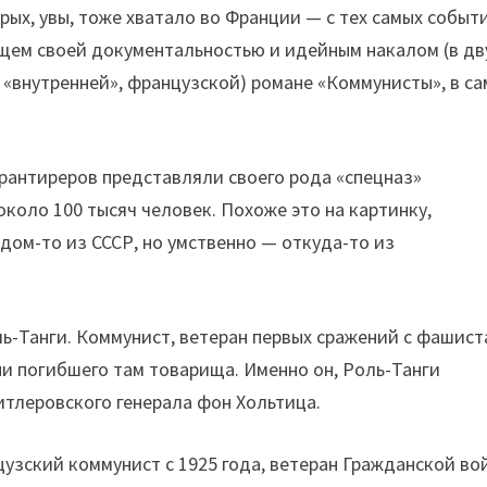
х, увы, тоже хватало во Франции — с тех самых событ
ющем своей документальностью и идейным накалом (в дв
 «внутренней», французской) романе «Коммунисты», в с
рантиреров представляли своего рода «спецназ»
оло 100 тысяч человек. Похоже это на картинку,
ом-то из СССР, но умственно — откуда-то из
-Танги. Коммунист, ветеран первых сражений с фашис
ни погибшего там товарища. Именно он, Роль-Танги
итлеровского генерала фон Хольтица.
цузский коммунист с 1925 года, ветеран Гражданской во