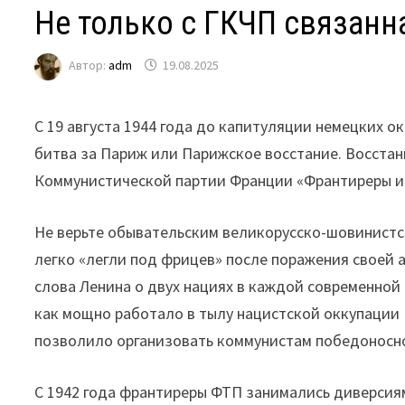
Не только с ГКЧП связанн
Автор:
adm
19.08.2025
С 19 августа 1944 года до капитуляции немецких о
битва за Париж или Парижское восстание. Восста
Коммунистической партии Франции «Франтиреры и пар
Не верьте обывательским великорусско-шовинистск
легко «легли под фрицев» после поражения своей
слова Ленина о двух нациях в каждой современной
как мощно работало в тылу нацистской оккупации 
позволило организовать коммунистам победоносно
C 1942 года франтиреры ФТП занимались диверсия