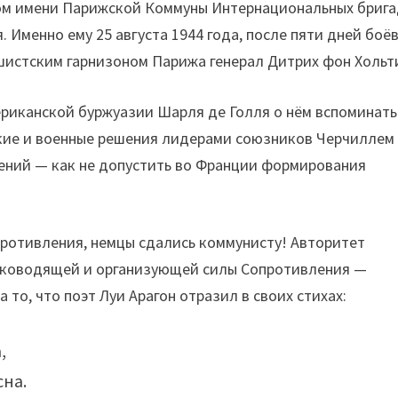
ом имени Парижской Коммуны Интернациональных брига
Именно ему 25 августа 1944 года, после пяти дней боёв
истским гарнизоном Парижа генерал Дитрих фон Хольт
ериканской буржуазии Шарля де Голля о нём вспоминать
еские и военные решения лидерами союзников Черчиллем
ений — как не допустить во Франции формирования
ротивления, немцы сдались коммунисту! Авторитет
уководящей и организующей силы Сопротивления —
то, что поэт Луи Арагон отразил в своих стихах:
,
сна.