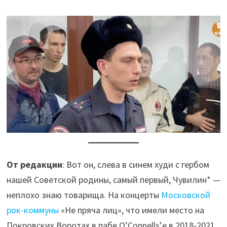
От редакции
: Вот он, слева в синем худи с гербом
нашей Советской родины, самый первый, Чувилин* —
неплохо знаю товарища. На концерты
Московской
рок-коммуны
«Не пряча лиц», что имели место на
Покровских Воротах в пабе О’Connells’е в 2018-2021,