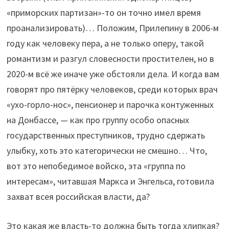
«приморских партизан»-то он точно имел время
проанализировать)… Положим, Прилепину в 2006-м
году как человеку пера, а не только оперу, такой
романтизм и разгул словесности простителен, но в
2020-м всё же иначе уже обстояли дела. И когда вам
говорят про пятёрку человеков, среди которых врач
«ухо-горло-нос», пенсионер и парочка контуженных
на Донбассе, — как про группу особо опасных
государственных преступников, трудно сдержать
улыбку, хоть это категорически не смешно… Что,
вот это непобедимое войско, эта «группа по
интересам», читавшая Маркса и Энгельса, готовила
захват всея российская власти, да?
Это какая же власть-то должна быть тогда хлипкая?