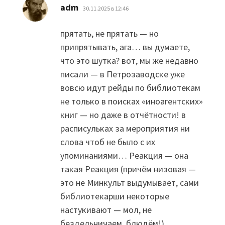
:
adm
30.11.2025 в 12:46
прятать, не прятать — но
припрятывать, ага… вы думаете,
что это шутка? вот, мы же недавно
писали — в Петрозаводске уже
вовсю идут рейды по библиотекам
не только в поисках «иноагентских»
книг — но даже в отчётности! в
расписульках за мероприятия ни
слова чтоб не было с их
упоминаниями… Реакция — она
такая Реакция (причём низовая —
это не Минкульт выдумывает, сами
библиотекарши некоторые
настукивают — мол, не
бездельничаем, блюдём!)