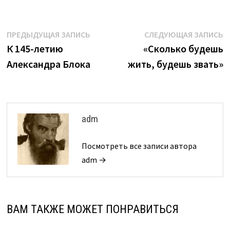
Навигация
Предыдущая
С
ПРЕДЫДУЩАЯ ЗАПИСЬ
СЛЕДУЮЩАЯ ЗАПИСЬ
запись:
з
К 145-летию
«Сколько будешь
по
Александра Блока
жить, будешь звать»
записям
adm
Посмотреть все записи автора
adm →
ВАМ ТАКЖЕ МОЖЕТ ПОНРАВИТЬСЯ