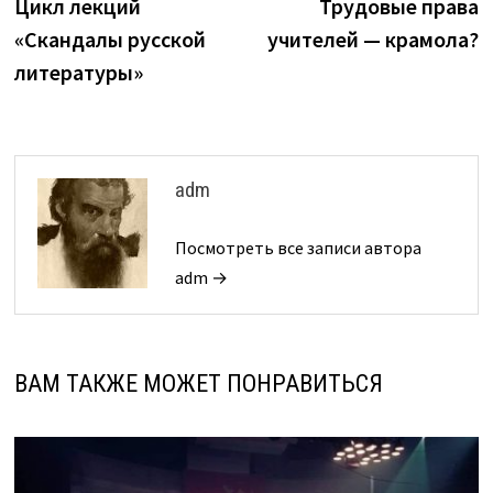
запись:
з
Цикл лекций
Трудовые права
по
«Скандалы русской
учителей — крамола?
записям
литературы»
adm
Посмотреть все записи автора
adm →
ВАМ ТАКЖЕ МОЖЕТ ПОНРАВИТЬСЯ