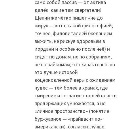
само собой пассив — от актива
далёк. какие там свергатели!
Щепин же чётко пишет «не до
жиру» — вот с такой философией,
точнее, филовиталией (желанием
выжить, не рискуя здоровьем в
иордани и особенно после неё) и
сидят по домам. не по собраниям,
не по райкомам, что характерно. но
это лучше истовой
воцерковлённой веры с ожиданием
чудес — тем более в храмах, где
смирение и согласие с волей власть
предержащих умножается, а не
«личное пространство» (понятие
буржуазное — «прайваси» по-
американски). согласен: лучше