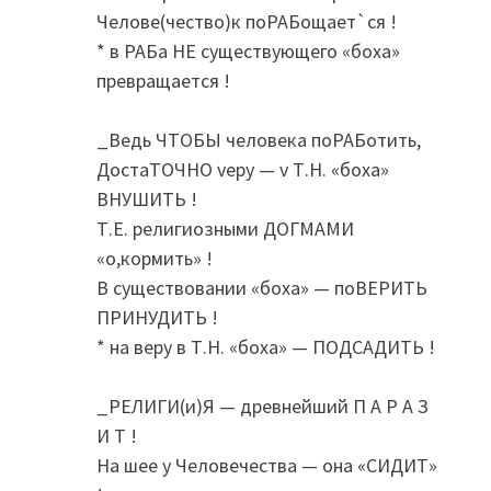
Челове(чество)к поРАБощает`ся !
* в РАБа НЕ существующего «боха»
превращается !
_Ведь ЧТОБЫ человека поРАБотить,
ДостаТОЧНО vеру — v Т.Н. «боха»
ВНУШИТЬ !
Т.Е. религиозными ДОГМАМИ
«о,кормить» !
В существовании «боха» — поВЕРИТЬ
ПРИНУДИТЬ !
* на веру в Т.Н. «боха» — ПОДСАДИТЬ !
_РЕЛИГИ(и)Я — древнейший П А Р А З
И Т !
На шее у Человечества — она «СИДИТ»