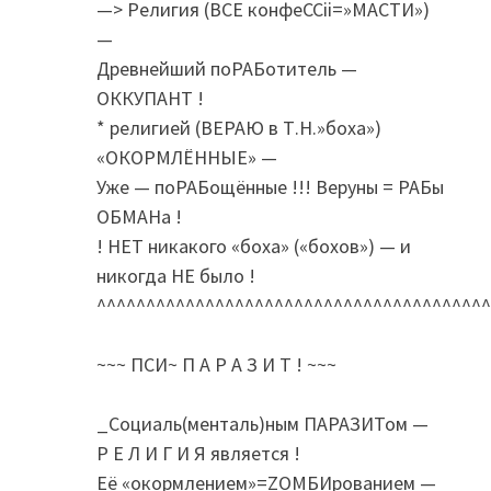
—> Религия (ВСЕ конфеССii=»МАСТИ»)
—
Древнейший поРАБотитель —
ОККУПАНТ !
* религией (ВЕРАЮ в Т.Н.»боха»)
«ОКОРМЛЁННЫЕ» —
Уже — поРАБощённые !!! Веруны = РАБы
ОБМАНа !
! НЕТ никакого «боха» («бохов») — и
никогда НЕ было !
^^^^^^^^^^^^^^^^^^^^^^^^^^^^^^^^^^^^^^^^
~~~ ПСИ~ П А Р А З И Т ! ~~~
_Социаль(менталь)ным ПАРАЗИТом —
Р Е Л И Г И Я является !
Её «окормлением»=ZОМБИрованием —