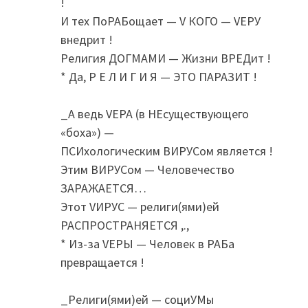
!
И тех ПоРАБощает — V КОГО — VEРУ
внедрит !
Религия ДОГМАМИ — Жизни ВРЕДит !
* Да, Р Е Л И Г И Я — ЭТО ПАРАЗИТ !
_А ведь VЕРА (в НЕсуществующего
«боха») —
ПСИхологическим ВИРУСом является !
Этим ВИРУСом — Человечество
ЗАРАЖАЕТСЯ…
Этот VИРУС — религи(ями)ей
РАСПРОСТРАНЯЕТСЯ ,.,
* Из-за VЕРЫ — Человек в РАБа
превращается !
_Религи(ями)ей — социУМы