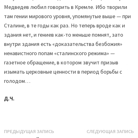
Медведев любил говорить в Кремле. Ибо творили
там гении мирового уровня, упомянутые выше — при
Сталине, в те годы как раз. Но теперь вроде как и
здания нет, и гениев как-то меньше помнят, зато
внутри здания есть «доказательства безбожия»
ненавистного попам «сталинского режима» —
газетное обращение, в котором звучит призыв
изымать церковные ценности в период борьбы с
голодом…
Д.Ч.
Навигация
Предыдущая
С
ПРЕДЫДУЩАЯ ЗАПИСЬ
СЛЕДУЮЩАЯ ЗАПИСЬ