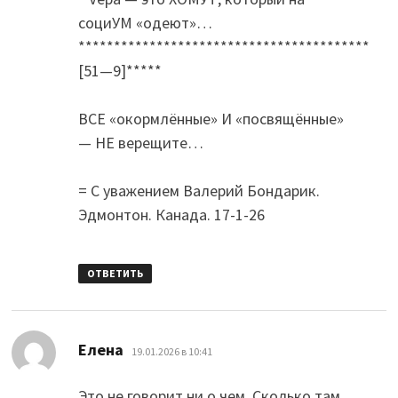
социУМ «одеют»…
*****************************************
[51—9]*****
ВСЕ «окормлённые» И «посвящённые»
— НЕ верещите…
= С уважением Валерий Бондарик.
Эдмонтон. Канада. 17-1-26
ОТВЕТИТЬ
:
Елена
19.01.2026 в 10:41
Это не говорит ни о чем. Сколько там