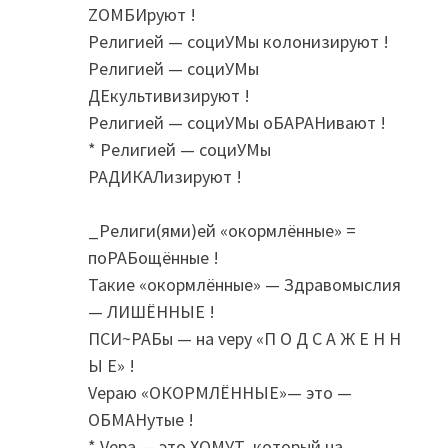
ZОМБИруют !
Религией — социУМы колонизируют !
Религией — социУМы
ДЕкультивизируют !
Религией — социУМы оБАРАНивают !
* Религией — социУМы
РАДИКАЛизируют !
_Религи(ями)ей «окормлённые» =
поРАБощённые !
Такие «окормлённые» — Здравомыслия
— ЛИШЁННЫЕ !
ПСИ~РАБы — на vеру «П О Д С А Ж Е Н Н
Ы Е» !
Vераю «ОКОРМЛЁННЫЕ»— это —
ОБМАНутые !
* Vера — это ХОМУТ, который на