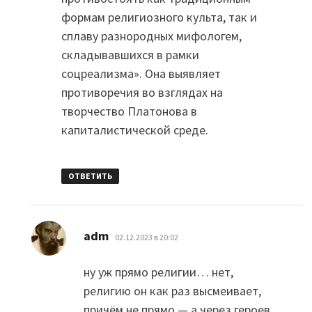
формам религиозного культа, так и
сплаву разнородных мифологем,
складывавшихся в рамки
соцреализма». Она выявляет
противоречия во взглядах на
творчество Платонова в
капиталистической среде.
ОТВЕТИТЬ
:
adm
02.12.2023 в 20:02
ну уж прямо религии… нет,
религию он как раз высмеивает,
причём не прямо — а через героев,