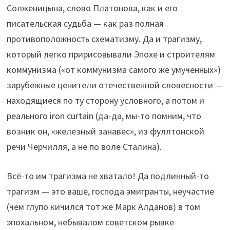
Солженицына, слово Платонова, как и его
писательская судьба — как раз полная
противоположность схематизму. Да и трагизму,
который легко пририсовывали Эпохе и строителям
коммунизма («от коммунизма самого же умученных»)
зарубежные ценители отечественной словесности —
находящиеся по ту сторону условного, а потом и
реального iron curtain (да-да, мы-то помним, что
возник он, «железный занавес», из фуллтонской
речи Черчилля, а не по воле Сталина).
Всё-то им трагизма не хватало! Да подлинный-то
трагизм — это ваше, господа эмигранты, неучастие
(чем глупо кичился тот же Марк Алданов) в том
эпохальном, небывалом советском рывке