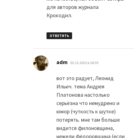
для авторов журнала
Крокодил.
ОТВЕТИТЬ
:
adm
03.12.2023 в 18:30
вот это радует, Леонид
Ильич. тема Андрея
Платонова настолько
серьёзна что немудрено и
юмор (чуткость к шутке)
потерять. мне там больше
видится филоновщина,
нежели фёдоровщина (если