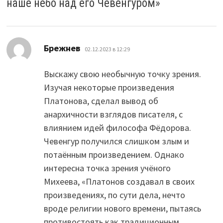
наше небо над его Чевенгуром
»
:
Брежнев
02.12.2023 в 12:29
Выскажу свою необычную точку зрения.
Изучая некоторые произведения
Платонова, сделал вывод об
анархичности взглядов писателя, с
влиянием идей философа Фёдорова.
Чевенгур получился слишком злым и
потаённым произведением. Однако
интересна точка зрения учёного
Михеева, «Платонов создавал в своих
произведениях, по сути дела, нечто
вроде религии нового времени, пытаясь
противостоять как традиционным