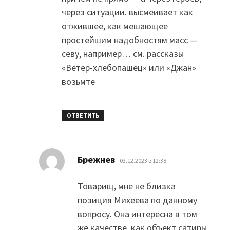
через ситуации. высмеивает как
отжившее, как мешающее
простейшим надобностям масс —
севу, например… см. рассказы
«Ветер-хлебопашец» или «Джан»
возьмте
ОТВЕТИТЬ
:
Брежнев
03.12.2023 в 12:38
Товарищ, мне не близка
позиция Михеева по данному
вопросу. Она интересна в том
же качестве, как объект сатиры