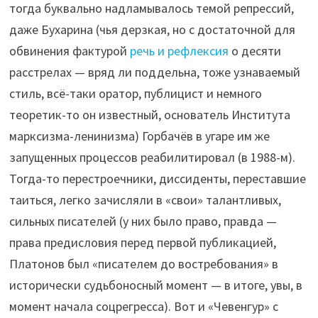
тогда буквально надламывалось темой репрессий,
даже Бухарина (чья дерзкая, но с достаточной для
обвинения фактурой
речь и рефлексия
о десяти
расстрелах — вряд ли поддельна, тоже узнаваемый
стиль, всё-таки оратор, публицист и немного
теоретик-то он известный, основатель Института
марксизма-ленинизма) Горбачёв в угаре им же
запущенных процессов реабилитировал (в 1988-м).
Тогда-то перестроечники, диссиденты, переставшие
таиться, легко зачисляли в «свои» талантливых,
сильных писателей (у них было право, правда —
права предисловия перед первой публикацией,
Платонов был «писателем до востребования» в
исторически судьбоносный момент — в итоге, увы, в
момент начала соцрегресса). Вот и «Чевенгур» с