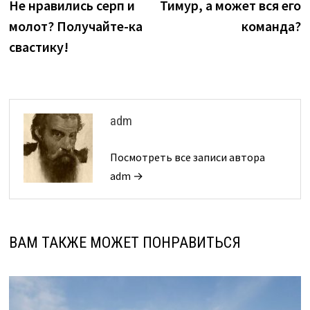
запись:
з
Не нравились серп и
Тимур, а может вся его
по
молот? Получайте-ка
команда?
записям
свастику!
adm
Посмотреть все записи автора
adm →
ВАМ ТАКЖЕ МОЖЕТ ПОНРАВИТЬСЯ