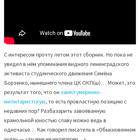
С интересом прочту летом этот сборник. Но пока не
увидел в нём упоминания видного ленинградского
активиста студенческого движения Семёна
Борзенко, нынешнего члена ЦК ОКП(ш)… Может, это
результат того, что он
занял умеренно-
милитаристскую
, то есть провластную позицию с
недавних пор? Разбазарить завоёванную
крамольной юностью славу можно ведь в
одночасье… Как говорил писатель в «Обыкновенном
чуде» — «ты мне не интересен…»