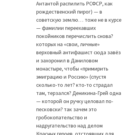
Антантой распилить РСФСР, как
рождественский пирог) — в
советскую землю… тоже не в курсе
— фамилии переехавших
покойников перечислить снова?
которых на «свои, личные»
верховный антифашист сюда завёз
и захоронил в Даниловом
монастыре, чтобы «примирить
эмиграцию и Россию» (спустя
сколько-то лет? кто-то страдал
там, терзался? Деникина-Грей одна
— которой он ручку целовал по-
песковски? так зачем это
гробокопательство и
надругательство над делом
Красных героев, отстоявших для