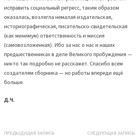
исправить социальный регресс, таким образом
оказалась, возлегла немалая издательская,
историографическая, писательско-свидетельская
(как минимум) ответственность и миссия
(самовозложенная). Ибо за нас о нас и наших
предшественниках в деле Великого пробуждения —
никто так подробно не расскажет. Спасибо всем
создателям сборника — но работы впереди ещё
больше.
Д.Ч.
Навигация
Предыдущая
С
ПРЕДЫДУЩАЯ ЗАПИСЬ
СЛЕДУЮЩАЯ ЗАПИСЬ