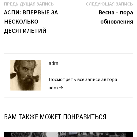
Навигация
Предыдущая
С
ПРЕДЫДУЩАЯ ЗАПИСЬ
СЛЕДУЮЩАЯ ЗАПИСЬ
запись:
з
АСПИ: ВПЕРВЫЕ ЗА
Весна – пора
по
НЕСКОЛЬКО
обновления
записям
ДЕСЯТИЛЕТИЙ
adm
Посмотреть все записи автора
adm →
ВАМ ТАКЖЕ МОЖЕТ ПОНРАВИТЬСЯ