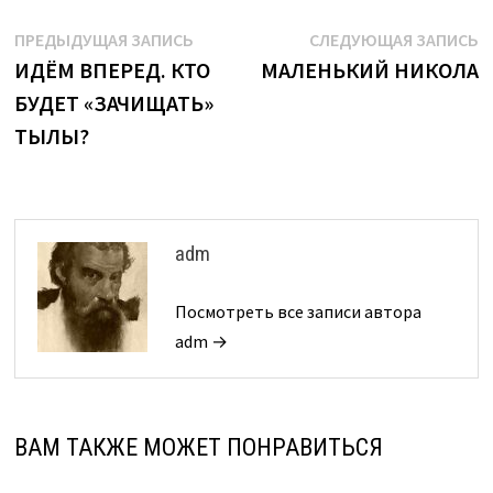
Навигация
Предыдущая
С
ПРЕДЫДУЩАЯ ЗАПИСЬ
СЛЕДУЮЩАЯ ЗАПИСЬ
запись:
з
ИДЁМ ВПЕРЕД. КТО
МАЛЕНЬКИЙ НИКОЛА
по
БУДЕТ «ЗАЧИЩАТЬ»
записям
ТЫЛЫ?
adm
Посмотреть все записи автора
adm →
ВАМ ТАКЖЕ МОЖЕТ ПОНРАВИТЬСЯ