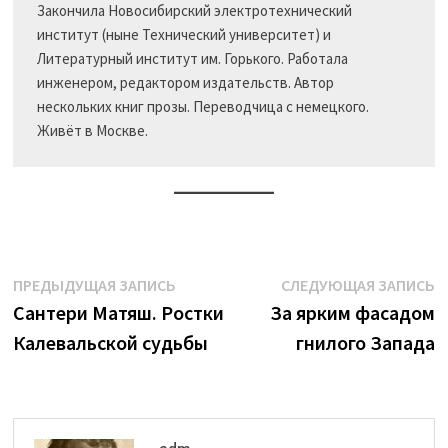
Закончила Новосибирский электротехнический 
институт (ныне Технический университет) и 
Литературный институт им. Горького. Работала 
инженером, редактором издательств. Автор 
нескольких книг прозы. Переводчица с немецкого. 
Живёт в Москве.
Навигация
Предыдущая
С
ПРЕДЫДУЩАЯ ЗАПИСЬ
СЛЕДУЮЩАЯ ЗАПИСЬ
запись:
з
Сантери Матяш. Ростки
За ярким фасадом
по
Калевальской судьбы
гнилого Запада
записям