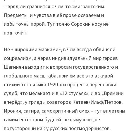
– вряд ли сравнится с чем-то эмигрантским.
Предметы и чувства в её прозе осязаемы и
избыточны порой. Тут точно Сорокин носу не
подточит.
Не «широкими мазками», в чём всегда обвиняли
соцреализм, а через индивидуальный мир героев
Шагинян выходит к вопросам государственного и
глобального масштаба, причём всё это в живой
стихии того языка 1920-х и процесса переплавки
судеб, что мелькает и в «12 стульях», и во «Времени
вперёд», у триады соавторов Катаев/Ильф/Петров.
Ирония, сатира, самокритичный смех – тут вплетены
самим естеством будней, не вымучены, не
потусторонни как у русских постмодернистов.