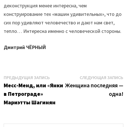
деконструкция менее интересна, чем
конструирование тех «машин удивительных», что до
сих пор удивляют человечество и дают нам свет,
тепло… Интересна именно с человеческой стороны.
Дмитрий ЧЁРНЫЙ
Навигация
Предыдущая
С
ПРЕДЫДУЩАЯ ЗАПИСЬ
СЛЕДУЮЩАЯ ЗАПИСЬ
запись:
з
Месс-Менд, или
«
Янки
Женщина последняя —
по
в Петрограде»
одна!
записям
Мариэтты Шагинян