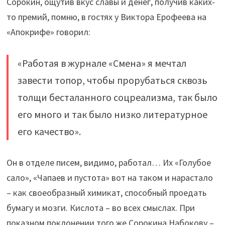
Сорокин, ощутив вкус славы и денег, получив каких-
то премий, помню, в гостях у Виктора Ерофеева на
«Апокрифе» говорил:
«Работая в журнале «Смена» я мечтал
завести топор, чтобы прорубаться сквозь
толщи бесталанного соцреализма, так было
его много и так было низко литературное
его качество».
Он в отделе писем, видимо, работал… Их «Голубое
сало», «Чапаев и пустота» вот на таком и нарастало
– как своеобразный химикат, способный проедать
бумагу и мозги. Кислота – во всех смыслах. При
показном поклонении того же Сорокина Набокову –