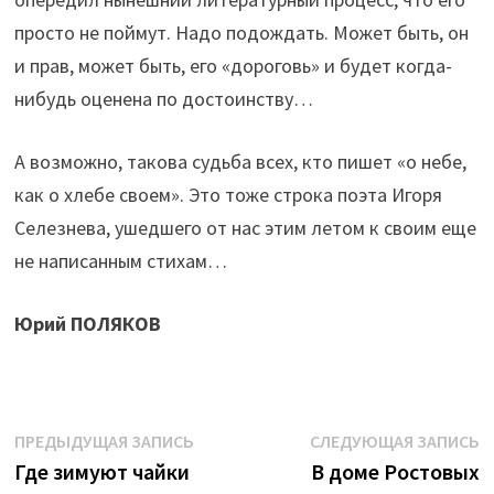
просто не поймут. Надо подождать. Может быть, он
и прав, может быть, его «дороговь» и будет когда-
нибудь оценена по достоинству…
А возможно, такова судьба всех, кто пишет «о небе,
как о хлебе своем». Это тоже строка поэта Игоря
Селезнева, ушедшего от нас этим летом к своим еще
не написанным стихам…
Юрий ПОЛЯКОВ
Навигация
Предыдущая
С
ПРЕДЫДУЩАЯ ЗАПИСЬ
СЛЕДУЮЩАЯ ЗАПИСЬ
запись:
з
Где зимуют чайки
В доме Ростовых
по