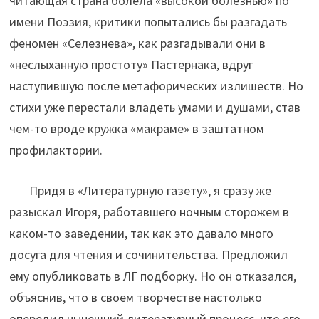
читающая страна болела «высокой болезнью» по
имени Поэзия, критики попытались бы разгадать
феномен «Селезнева», как разгадывали они в
«неслыханную простоту» Пастернака, вдруг
наступившую после метафорических излишеств. Но
стихи уже перестали владеть умами и душами, став
чем-то вроде кружка «макраме» в заштатном
профилактории.
Придя в «Литературную газету», я сразу же
разыскал Игоря, работавшего ночным сторожем в
каком-то заведении, так как это давало много
досуга для чтения и сочинительства. Предложил
ему опубликовать в ЛГ подборку. Но он отказался,
объяснив, что в своем творчестве настолько
опередил нынешний литературный процесс, что его