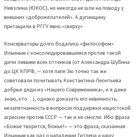
Невзлина (ЮКОС), но никогда не шли на поводу у
внешних «доброжелателей». А дугинщину
притащили в РГГУ явно «сверху».
Консерваторы долго бодались «философом»
Ильиным с консолидировавшимся против такой
дичи левыми всех оттенков (от Александра Шубина
до ЦК КПРФ, — хотя папе Зю точно так же
советовали почитывать Константина Леонтьева
добрые дяди из «Нашего Современника», и я даже
знаю, кто…), однако доказать его невинность,
незапятнанность в вопросах поддержки нацистской
агрессии против СССР — так и не смогли. Ибо фраза
«Божье творится, божье!» — это фраза, сказанная
Ильиным как раз о нападении Гитлера а нашу