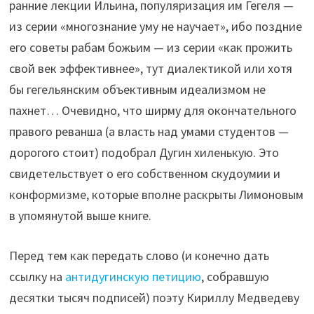
ранние лекции Ильина, популяризация им Гегеля —
из серии «многознание уму не научает», ибо поздние
его советы рабам божьим — из серии «как прожить
свой век эффективнее», тут диалектикой или хотя
бы гегельянским объективным идеализмом не
пахнет… Очевидно, что ширму для окончательного
правого реванша (а власть над умами студентов —
дорогого стоит) подобрал Дугин хиленькую. Это
свидетельствует о его собственном скудоумии и
конформизме, которые вполне раскрыты Лимоновым
в упомянутой выше книге.
Перед тем как передать слово (и конечно дать
ссылку на
антидугинскую петицию
, собравшую
десятки тысяч подписей) поэту Кириллу Медведеву