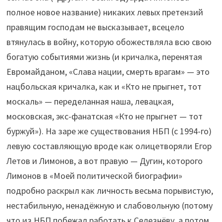
полное новое название) никаких левых претензий
правящим господам не высказывает, всецело
втянулась в войну, которую обожествляла всю свою
богатую событиями жизнь (и кричалка, перенятая
Евромайданом, «Слава нации, смерть врагам» — это
нацбольская кричалка, как и «Кто не прыгнет, тот
москаль» — переделанная наша, левацкая,
московская, экс-фанатская «Кто не прыгнет — тот
буржуй»). На заре же существования НБП (с 1994-го)
левую составляющую вроде как олицетворяли Егор
Летов и Лимонов, а вот правую — Дугин, которого
Лимонов в «Моей политической биографии»
подробно раскрыл как личность весьма порывистую,
нестабильную, ненадёжную и слабовольную (потому
что из НБП побежал работать к Селезнёву, а потом