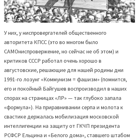
У них, у ниспровергателей общественного
авторитета КПСС (это во многом было
САМОниспровержение, но сейчас не об этом) и
критиков СССР работал очень хорошо в
августовские, решающие для нашей родины дни
1991-го лозунг «Коммунизм = фашизм» (помнится,
его и покойный Байгушев воспроизводил в наших
спорах на страницах «ЛР» — так глубоко запала
«формула»). На приравнивании серпа и молота к
свастике держалась мобилизация московской
интеллигенции на защиту от ГКЧП президента
РСФСР Ельцина и «Белого дома», ставшего штабом