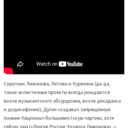
Соратник Лимонова, Летова и Курёхина (да-да,
такие эклектичные проекты всегда рождаются
возле музыкантского абсурдизма, возле декаданса
и додекафонии), Дугин создавал запрещённую
поныне Национал-большевистскую партию, хотя
сейчас она («Другая Россия Эдуарда Лимонова» —