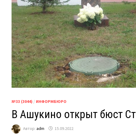
№33 (3044)
/
ИНФОРМБЮРО
В Ашукино открыт бюст С
Автор:
adm
15.09.2022