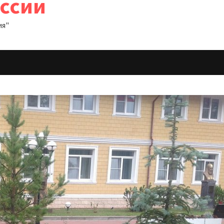
оссии
ия"