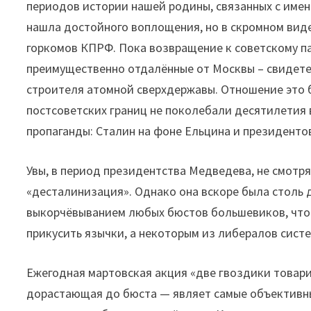
периодов истории нашей родины, связанных с имен
нашла достойного воплощения, но в скромном виде 
горкомов КПРФ. Пока возвращение к советскому па
преимущественно отдалённые от Москвы – свидете
строителя атомной сверхдержавы. Отношение это 
постсоветских границ не поколебали десятилетия
пропаганды: Сталин на фоне Ельцина и президенто
Увы, в период президентства Медведева, не смотр
«десталинизация». Однако она вскоре была столь 
выкорчёвыванием любых бюстов большевиков, что
прикусить язычки, а некоторым из либералов сист
Ежегодная мартовская акция «две гвоздики товарищ
дорастающая до бюста — являет самые объективные