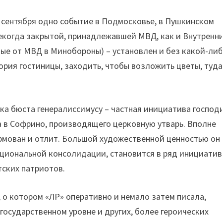
сентября одно событие в Подмосковье, в Пушкинском
 некогда закрытой, принадлежавшей МВД, как и Внутренн
ые от МВД в Минобороны) – установлен и без какой-ли
ория гостиницы, заходить, чтобы возложить цветы, туд
ка бюста генералиссимусу – частная инициатива господ
а в Софрино, производящего церковную утварь. Вполне
рмован и отлит. Большой художественной ценностью он
ациональной консолидации, становится в ряд инициатив
тских патриотов.
 о котором «ЛР» оперативно и немало затем писала,
государственном уровне и других, более героических