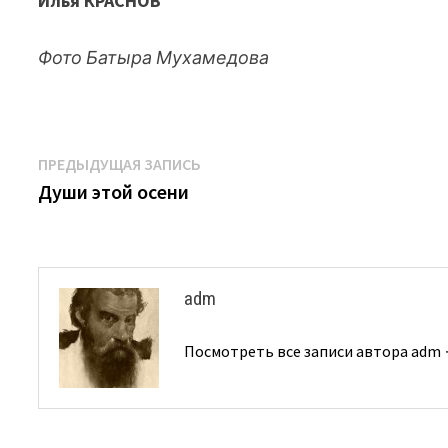
Илья КРАСНОВ
Фото Батыра Мухамедова
Навигация
Предыдущая
ПРЕДЫДУЩАЯ ЗАПИСЬ
запись:
Души этой осени
по
записям
adm
Посмотреть все записи автора adm