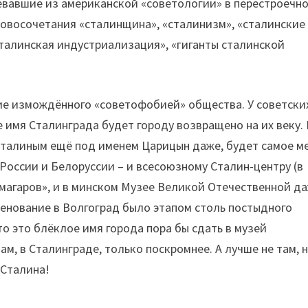
евавшие из американской «советологии» в перестроечно
овосочетания «сталинщина», «сталинизм», «сталинские
сталинская индустриализация», «гиганты сталинской
ние измождённого «советофобией» общества. У советски
 имя Сталинграда будет городу возвращено на их веку.
о Сталиным ещё под именем Царицын даже, будет самое м
 России и Белоруссии – и всесоюзному Сталин-центру (в
змагаров», и в минском Музее Великой Отечественной д
енование в Волгоград было этапом столь постыдного
то это блёклое имя города пора бы сдать в музей
м, в Сталинграде, только поскромнее. А лучше не там, 
 Сталина!