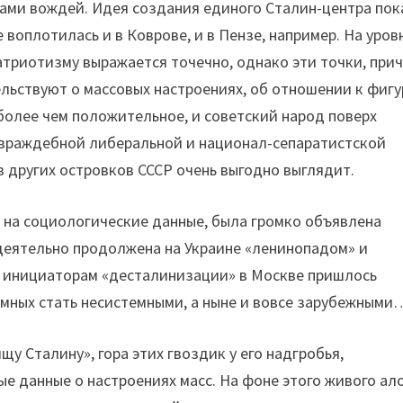
ами вождей. Идея создания единого Сталин-центра пок
воплотилась и в Коврове, и в Пензе, например. На уров
триотизму выражается точечно, однако эти точки, при
льствуют о массовых настроениях, об отношении к фигу
более чем положительное, и советский народ поверх
 враждебной либеральной и национал-сепаратистской
в других островков СССР очень выгодно выглядит.
я на социологические данные, была громко объявлена
деятельно продолжена на Украине «ленинопадом» и
 инициаторам «десталинизации» в Москве пришлось
емных стать несистемными, а ныне и вовсе зарубежными
у Сталину», гора этих гвоздик у его надгробья,
 данные о настроениях масс. На фоне этого живого ал