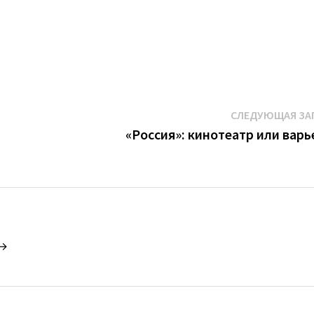
СЛЕДУЮЩАЯ ЗА
«Россия»: кинотеатр или варь
 →