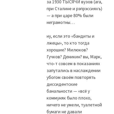
за 1930 ТЫСЯЧИ вузов (ага,
при Сталине и рэпрэссияхъ)
— а при царе 80% были
неграмотны…
ну, если это «бандиты и
лжецы», то кто тогда
хорошие? Милюков?
Гучков? Деникин? вы, Марк,
что-т совсем в показаниях
запутались в наслаждении
убогом своём повторять
диссидентские
банальности — «всё у
коммуняк было плохо,
ничего не умели, туалетной
бумаги не давали