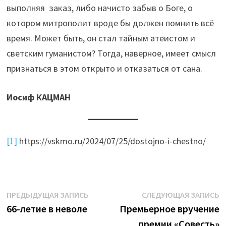
выполняя заказ, либо начисто забыв о Боге, о
котором митрополит вроде бы должен помнить всё
время. Может быть, он стал тайным атеистом и
светским гуманистом? Тогда, наверное, имеет смысл
признаться в этом открыто и отказаться от сана.
Иосиф КАЦМАН
[1]
https://vskmo.ru/2024/07/25/dostojno-i-chestno/
Навигация
Предыдущая
С
ПРЕДЫДУЩАЯ ЗАПИСЬ
СЛЕДУЮЩАЯ ЗАПИСЬ
запись:
з
66-летие в неволе
Премьерное вручение
по
премии «Совесть»