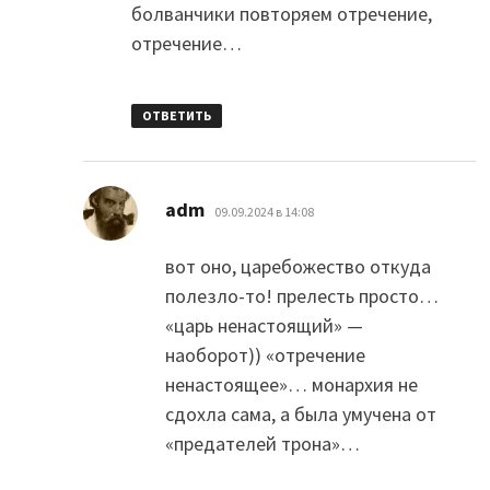
болванчики повторяем отречение,
отречение…
ОТВЕТИТЬ
:
adm
09.09.2024 в 14:08
вот оно, царебожество откуда
полезло-то! прелесть просто…
«царь ненастоящий» —
наоборот)) «отречение
ненастоящее»… монархия не
сдохла сама, а была умучена от
«предателей трона»…