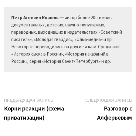
Пётр Агеевич Кошель
 ― автор более 20-ти книг: 
документальных, детских, научно-популярных, 
переводных, выходивших в издательствах «Советский 
писатель», «Молодая гвардия», «Олма-медиа» и пр. 
Некоторые переводились на другие языки. Среди книг 
«История сыска в России», «История наказаний в 
России», серия «История Санкт-Петербурга» и др.
Навигация
Предыдущая
С
ПРЕДЫДУЩАЯ ЗАПИСЬ
СЛЕДУЮЩАЯ ЗАПИСЬ
запись:
з
Корни реакции (схема
Разговор с
по
приватизации)
Алферьевым
записям