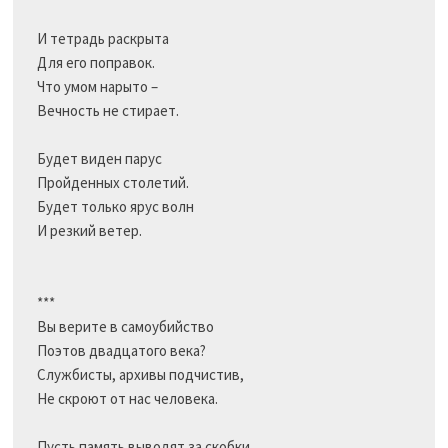
И тетрадь раскрыта

Для его поправок.

Что умом нарыто –

Вечность не стирает.

Будет виден парус

Пройденных столетий.

Будет только ярус волн 

И резкий ветер.

***

Вы верите в самоубийство

Поэтов двадцатого века?

Службисты, архивы подчистив,

Не скроют от нас человека.

Пусть память выводят за скобки,
