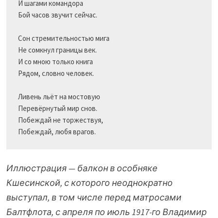
И шагами командора

Бой часов звучит сейчас.

Сон стремительностью мига

Не сомкнул границы век.	

И со мною только книга

Рядом, словно человек.

Ливень льёт на мостовую

Перевёрнутый мир снов.

Побеждай не торжествуя,

Иллюстрация — балкон в особняке
Кшесинской, с которого неоднократно
выступал, в том числе перед матросами
Балтфлота, с апреля по июль 1917-го Владимир