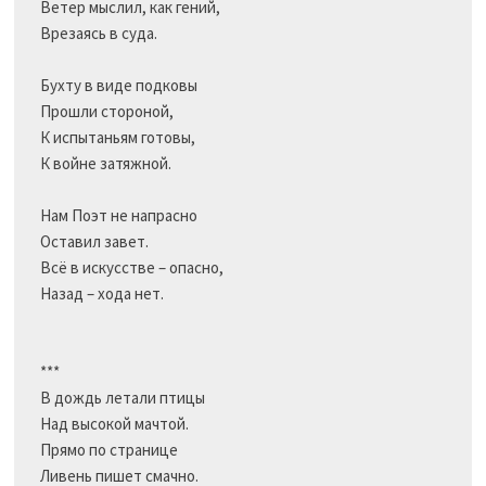
Ветер мыслил, как гений,

Врезаясь в суда.

Бухту в виде подковы

Прошли стороной,

К испытаньям готовы,

К войне затяжной.

Нам Поэт не напрасно

Оставил завет.

Всё в искусстве – опасно,

Назад – хода нет.

***

В дождь летали птицы

Над высокой мачтой.

Прямо по странице

Ливень пишет смачно.
