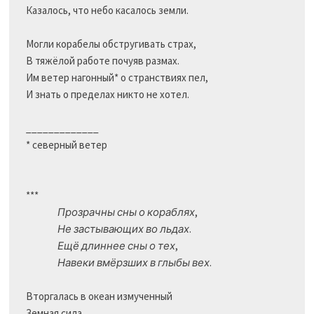
Казалось, что небо касалось земли.

Могли корабелы обстругивать страх,

В тяжёлой работе почуяв размах.

Им ветер нагонный* о странствиях пел,

И знать о пределах никто не хотел.

_____________

* северный ветер

***

Прозрачны сны о кораблях
,

Не застывающих во льдах
.

Ещё длиннее сны о тех
,

Навеки вмёрзших в глыбы вех
.

Вторгалась в океан измученный

Земная сила.
