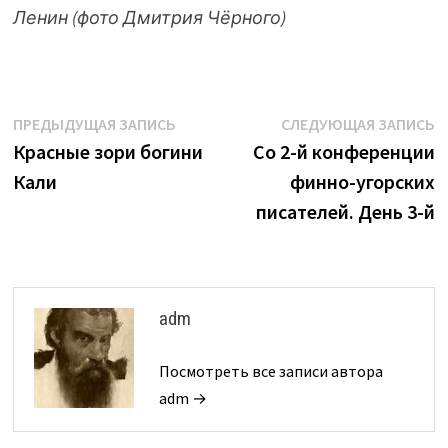
Ленин
(фото Дмитрия Чёрного)
Навигация
Предыдущая
С
ПРЕДЫДУЩАЯ ЗАПИСЬ
СЛЕДУЮЩАЯ ЗАПИСЬ
запись:
з
Красные зори богини
Со 2-й конференции
по
Кали
финно-угорских
записям
писателей. День 3-й
adm
Посмотреть все записи автора
adm →