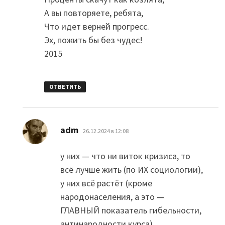
А вы повторяете, ребята,
Что идет верней прогресс.
Эх, пожить бы без чудес!
2015
ОТВЕТИТЬ
:
adm
26.12.2024 в 12:08
у них — что ни виток кризиса, то
всё лучше жить (по ИХ социологии),
у них всё растёт (кроме
народонаселения, а это —
ГЛАВНЫЙ показатель гибельности,
антинародности курса)