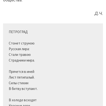
Д.Ч.
ПЕТРОГРАД

Стонет струною

Русская лира:

Стали травою

Страдники мира.

Прячется в иней 

Лист пятипалый.

Силы стихии

В битву вступают.

В холоде всходят

Красные зори.
