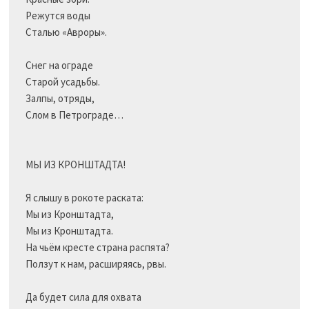
Режутся воды

Сталью «Авроры».

Снег на ограде

Старой усадьбы.

Залпы, отряды,

Слом в Петрограде…

МЫ ИЗ КРОНШТАДТА!

Я слышу в рокоте раската:

Мы из Кронштадта,

Мы из Кронштадта.

На чьём кресте страна распята?

Ползут к нам, расширяясь, рвы.

Да будет сила для охвата
