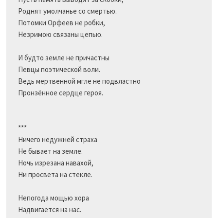
Роднят умолчанье со смертью.

Потомки Орфеев не робки,

Незримою связаны цепью.

И будто земле не причастны

Певцы поэтической воли.

Ведь мертвенной мгле не подвластно

Пронзённое сердце героя.

***

Ничего недужней страха

Не бывает на земле.

Ночь изрезана навахой,

Ни просвета на стекле.

Непогода мощью хора

Надвигается на нас.
