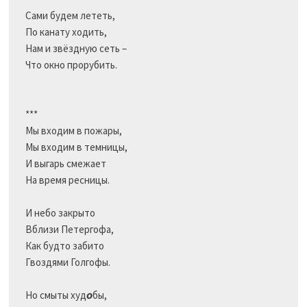
Сами будем лететь,

По канату ходить,

Нам и звёздную сеть –

Что окно прорубить.

***

Мы входим в пожары,

Мы входим в темницы,

И выгарь смежает	

На время ресницы.

И небо закрыто

Вблизи Петергофа,

Как будто забито

Гвоздями Голгофы.

Но смыты худ
о
бы,                      
