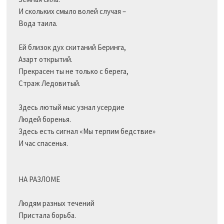
И скольких смыло волей случая –

Вода таила.	

Ей близок дух скитаний Беринга,

Азарт открытий.

Прекрасен ты не только с берега,

Страж Ледовитый.

Здесь лютый мыс узнал усердие

Людей боренья.

Здесь есть сигнал «Мы терпим бедствие»

И час спасенья.

НА РАЗЛОМЕ

Людям разных течений

Пристала борьба.
