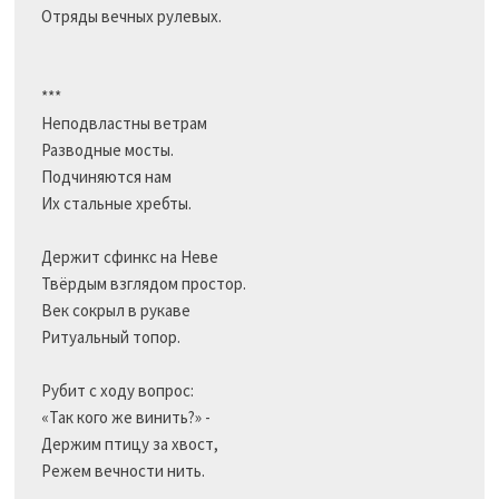
Отряды вечных рулевых.

***

Неподвластны ветрам

Разводные мосты.

Подчиняются нам

Их стальные хребты.

Держит сфинкс на Неве

Твёрдым взглядом простор.

Век сокрыл в рукаве

Ритуальный топор.

Рубит с ходу вопрос:

«Так кого же винить?» -

Держим птицу за хвост,

Режем вечности нить.
