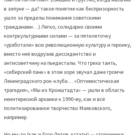
в зипуне — да? такое понятие как беспризорность
ушло за пределы понимания советскими
гражданами…) Легко, солидарно своими
контркультурными силами — за пятилеточку
«уработали» всю революционную культуру и героику,
вместо неё водрузив диссидентство и
антисоветчину на пьедесталы. Что греха таить,
«сибирский панк» в этом хоре звучал даже громче
Ленинградского рок-клуба… «Оптимистическая
трагедия», «Мы из Кронштадта» — ушли в область
неинтересной архаики к 1990-му, как и всё
политизированное творчество Маяковского,
например.
Но мы-то (как и Егор Летов, кстати) — сторонники