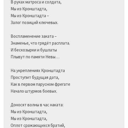
В руках матроса и солдата,

Мы из Кронштадта,

Мы из Кронштадта –

Залог позиций ключевых.

Воспламенение заката –

Знаменье, что грядёт расплата.

И бескозырки и бушлаты

Плывут по памяти Невы…

На укреплениях Кронштадта

Проступит будущая дата,

Как в первом парусном фрегате

Начало штурмов боевых.

Доносят волны в час наката:

Мы из Кронштадта,

Мы из Кронштадта,

Оплот сражающихся братий,
