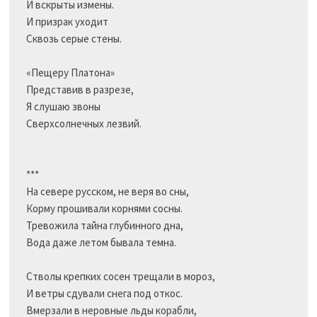
И вскрыты измены.

И призрак уходит

Сквозь серые стены.

«Пещеру Платона»

Представив в разрезе,

Я слушаю звоны

Сверхсолнечных лезвий.

***

На севере русском, не веря во сны,

Корму прошивали корнями сосны.

Тревожила тайна глубинного дна,

Вода даже летом бывала темна.

Стволы крепких сосен трещали в мороз,

И ветры сдували снега под откос.

Вмерзали в неровные льды корабли,
