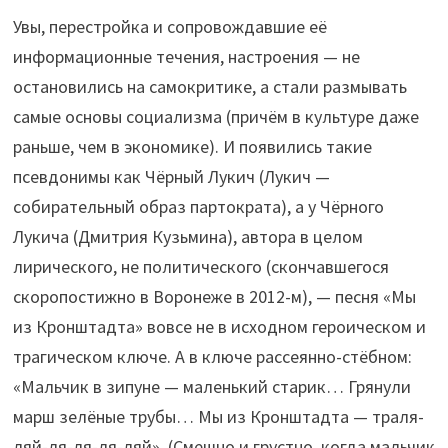
Увы, перестройка и сопровождавшие её
информационные течения, настроения — не
остановились на самокритике, а стали размывать
самые основы социализма (причём в культуре даже
раньше, чем в экономике). И появились такие
псевдонимы как Чёрный Лукич (Лукич —
собирательный образ партократа), а у Чёрного
Лукича (Дмитрия Кузьмина), автора в целом
лирического, не политического (скончавшегося
скоропостижно в Воронеже в 2012-м), — песня «Мы
из Кронштадта» вовсе не в исходном героическом и
трагическом ключе. А в ключе рассеянно-стёбном:
«Мальчик в зипуне — маленький старик… Грянули
марш зелёные трубы… Мы из Кронштадта — траля-
ляй-ля-ля-ля-ляй». (Смешно и грустно, когда мальчик