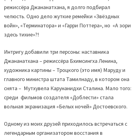
режиссёра Джананатхана, я долго подбирал
челюсть. Одно дело жуткие ремейки «Звёздных
войн», «Терминатора» и «Гарри Поттера», но «А зори
здесь тихие»?!
Интригу добавили три персоны: наставника
Джананатхана – режиссёра Бхимсингха Ленина,
художника картины – Троцкого (это имя) Маруду и
главного министра штата Тамилнаду, в котором она
снята – Мутхувела Карунанидхи Сталина. Мало того:
среди фильмов создателя «Доблести» стала
вольная экранизация «Белых ночей» Достоевского.
Одному из моих друзей приходилось встречаться с
легендарным организатором восстания в