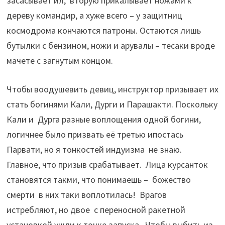
засасывает ил, вторую прикалывает ножами к
дереву командир, а хуже всего – у защитниц
космодрома кончаются патроны. Остаются лишь
бутылки с бензином, ножи и арувалы – тесаки вроде
мачете с загнутым концом.
Чтобы воодушевить девиц, инструктор призывает их
стать богинями Кали, Дурги и Парашакти. Поскольку
Кали и Дурга разные воплощения одной богини,
логичнее было призвать её третью ипостась
Парвати, но я тонкостей индуизма не знаю.
Главное, что призыв срабатывает. Лица курсанток
становятся такми, что понимаешь – божество
смерти в них таки воплотилась! Врагов
истребляют, но двое с переносной ракетной
установкой ушли к точке запуска. Чтобы выбить из