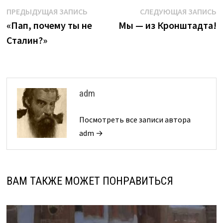
Навигация
Предыдущая
С
ПРЕДЫДУЩАЯ ЗАПИСЬ
СЛЕДУЮЩАЯ ЗАПИСЬ
запись:
з
«Пап, почему ты не
Мы — из Кронштадта!
по
Сталин?»
записям
adm
Посмотреть все записи автора
adm →
ВАМ ТАКЖЕ МОЖЕТ ПОНРАВИТЬСЯ