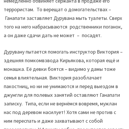
немедленно обвиняет сержанта в продаже его
террористам. То верещат о домогательствах –
Ганапати заставляет Дурувана мыть туалеты. Сверх
того на него набрасываются родственники поганок,
а он даже сдачи дать не может – посадят.
Дурувану пытается помогать инструктор Виктория –
здешняя помкомвзвода Кирьякова, которая ещё и
монашка. Её девки боятся – видимо у дамы тоже
семья влиятельная. Виктория разоблачает
пакостниц, но ни не унимаются и перед выездом в
джунгли для полевых занятий оставляют Ганапати
записку. Типа, если не вернёмся вовремя, мужлан
нас под деревом насилует! Хотя сами не против с
ним переспать и даже захватывают с собой