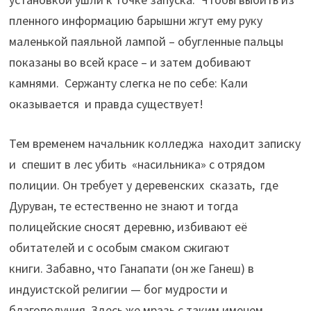
пленного информацию барышни жгут ему руку
маленькой паяльной лампой – обугленные пальцы
показаны во всей красе – и затем добивают
камнями. Сержанту слегка не по себе: Кали
оказывается и правда существует!
Тем временем начальник колледжа находит записку
и спешит в лес убить «насильника» с отрядом
полиции. Он требует у деревенских сказать, где
Дуруван, те естественно не знают и тогда
полицейские сносят деревню, избивают её
обитателей и с особым смаком сжигают
книги. Забавно, что Ганапати (он же Ганеш) в
индуистской религии — бог мудрости и
благополучия. Здесь же мразь с таким именем