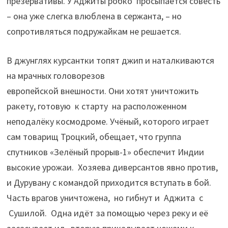
презервативы. У Аджиты робко просыпается совесть
– она уже слегка влюблена в сержанта, – но
сопротивляться подружайкам не решается.
В джунглях курсантки топят джип и наталкиваются
на мрачных головорезов
европейской внешности. Они хотят уничтожить
ракету, готовую к старту на расположенном
неподалёку космодроме. Учёный, которого играет
сам товарищ Троцкий, обещает, что группа
спутников «Зелёный прорыв-1» обеспечит Индии
высокие урожаи. Хозяева диверсантов явно против,
и Дурувану с командой приходится вступать в бой.
Часть врагов уничтожена, но гибнут и Аджита с
Сушилой. Одна идёт за помощью через реку и её