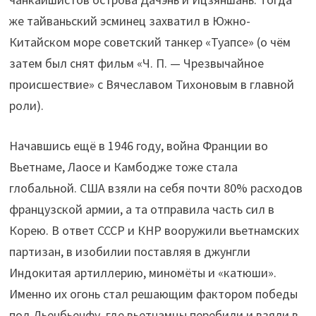
же тайваньский эсминец захватил в Южно-
Китайском море советский танкер «Туапсе» (о чём
затем был снят фильм «Ч. П. — Чрезвычайное
происшествие» с Вячеславом Тихоновым в главной
роли).
Начавшись ещё в 1946 году, война Франции во
Вьетнаме, Лаосе и Камбодже тоже стала
глобальной. США взяли на себя почти 80% расходов
французской армии, а та отправила часть сил в
Корею. В ответ СССР и КНР вооружили вьетнамских
партизан, в изобилии поставляя в джунгли
Индокитая артиллерию, миномёты и «катюши».
Именно их огонь стал решающим фактором победы
под Дьенбьенфу, где вьетнамцы перебили и взяли в