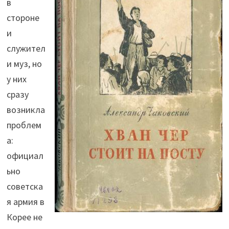
в
стороне
и
служител
и муз, но
у них
сразу
возникла
проблем
а:
официал
ьно
советска
я армия в
Корее не