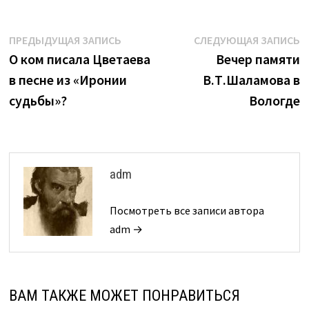
Навигация
Предыдущая
С
ПРЕДЫДУЩАЯ ЗАПИСЬ
СЛЕДУЮЩАЯ ЗАПИСЬ
запись:
з
О ком писала Цветаева
Вечер памяти
по
в песне из «Иронии
В.Т.Шаламова в
записям
судьбы»?
Вологде
adm
Посмотреть все записи автора
adm →
ВАМ ТАКЖЕ МОЖЕТ ПОНРАВИТЬСЯ