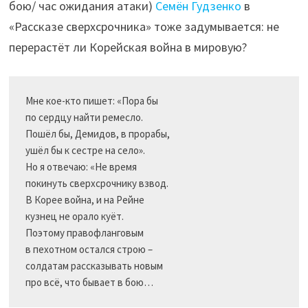
бою/ час ожидания атаки)
Семён Гудзенко
в
«Рассказе сверхсрочника» тоже задумывается: не
перерастёт ли Корейская война в мировую?
Мне кое-кто пишет: «Пора бы

по сердцу найти ремесло.

Пошёл бы, Демидов, в прорабы,

ушёл бы к сестре на село».

Но я отвечаю: «Не время

покинуть сверхсрочнику взвод.

В Корее война, и на Рейне

кузнец не орало куёт.

Поэтому правофланговым

в пехотном остался строю –

солдатам рассказывать новым

про всё, что бывает в бою…