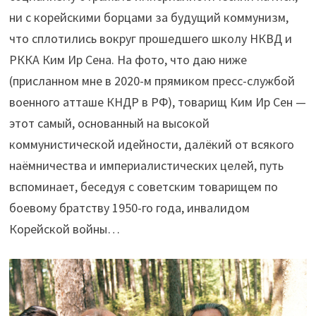
ни с корейскими борцами за будущий коммунизм,
что сплотились вокруг прошедшего школу НКВД и
РККА Ким Ир Сена. На фото, что даю ниже
(присланном мне в 2020-м прямиком пресс-службой
военного атташе КНДР в РФ), товарищ Ким Ир Сен —
этот самый, основанный на высокой
коммунистической идейности, далёкий от всякого
наёмничества и империалистических целей, путь
вспоминает, беседуя с советским товарищем по
боевому братству 1950-го года, инвалидом
Корейской войны…