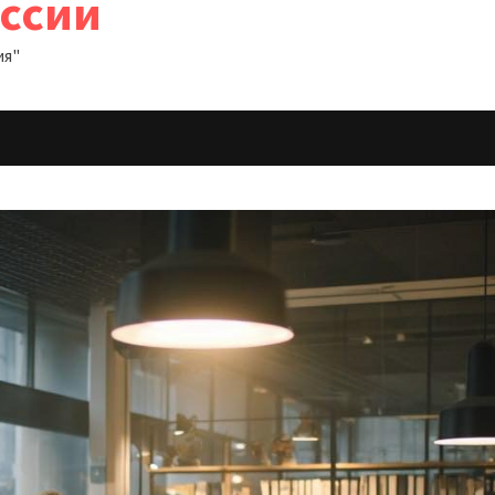
оссии
ия"