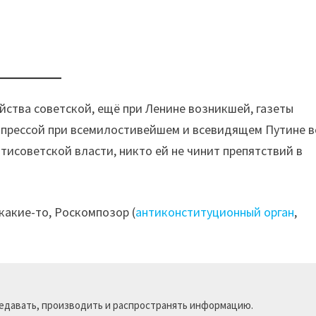
бийства советской, ещё при Ленине возникшей, газеты
с прессой при всемилостивейшем и всевидящем Путине в
тисоветской власти, никто ей не чинит препятствий в
какие-то, Роскомпозор (
антиконституционный орган
,
ередавать, производить и распространять информацию.
