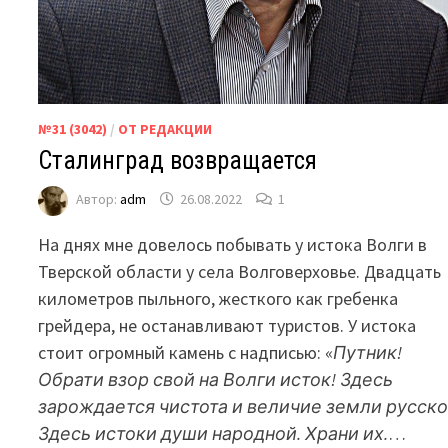
№31 (3042)
/
ОТ РЕДАКЦИИ
Сталинград возвращается
Автор:
adm
26.08.2022
1
На днях мне довелось побывать у истока Волги в
Тверской области у села Волговерховье. Двадцать
километров пыльного, жесткого как гребенка
грейдера, не останавливают туристов. У истока
стоит огромный камень с надписью: «
Путник!
Обрати взор свой на Волги исток! Здесь
зарождается чистота и величие земли русско
Здесь истоки души народной. Храни их.
…