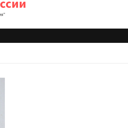
оссии
ия"