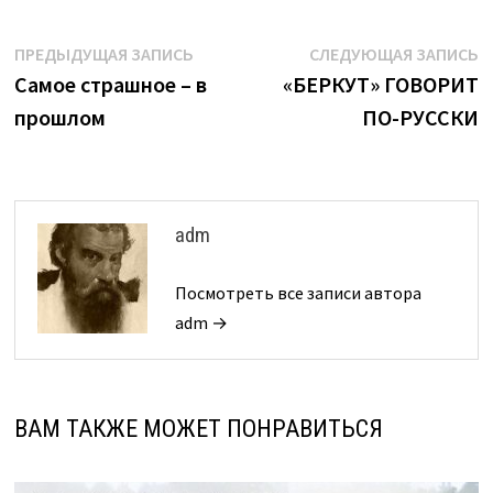
Навигация
Предыдущая
С
ПРЕДЫДУЩАЯ ЗАПИСЬ
СЛЕДУЮЩАЯ ЗАПИСЬ
запись:
з
Самое страшное – в
«БЕРКУТ» ГОВОРИТ
по
прошлом
ПО-РУССКИ
записям
adm
Посмотреть все записи автора
adm →
ВАМ ТАКЖЕ МОЖЕТ ПОНРАВИТЬСЯ