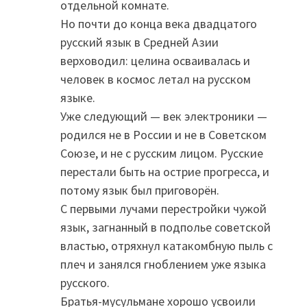
отдельной комнате.
Но почти до конца века двадцатого
русский язык в Средней Азии
верховодил: целина осваивалась и
человек в космос летал на русском
языке.
Уже следующий — век электроники —
родился не в России и не в Советском
Союзе, и не с русским лицом. Русские
перестали быть на острие прогресса, и
потому язык был приговорён.
С первыми лучами перестройки чужой
язык, загнанный в подполье советской
властью, отряхнул катакомбную пыль с
плеч и занялся гноблением уже языка
русского.
Братья-мусульмане хорошо усвоили