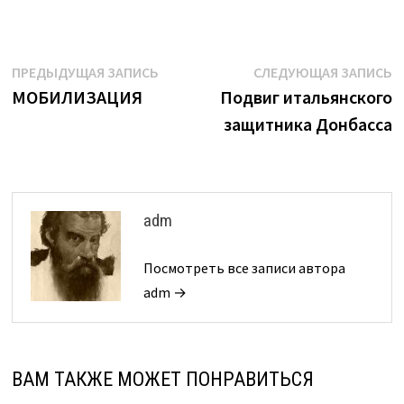
Навигация
Предыдущая
С
ПРЕДЫДУЩАЯ ЗАПИСЬ
СЛЕДУЮЩАЯ ЗАПИСЬ
запись:
з
МОБИЛИЗАЦИЯ
Подвиг итальянского
по
защитника Донбасса
записям
adm
Посмотреть все записи автора
adm →
ВАМ ТАКЖЕ МОЖЕТ ПОНРАВИТЬСЯ