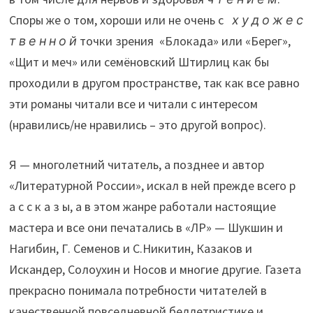
Споры же о том, хороши или не очень с
х у д о ж е с
т в е н н о й
точки зрения «Блокада» или «Берег»,
«Щит и меч» или семёновский Штирлиц как бы
проходили в другом пространстве, так как все равно
эти романы читали все и читали с интересом
(нравились/не нравились – это другой вопрос).
Я — многолетний читатель, а позднее и автор
«Литературной России», искал в ней прежде всего р
а с с к а з ы, а в этом жанре работали настоящие
мастера и все они печатались в «ЛР» — Шукшин и
Нагибин, Г. Семeнов и С.Никитин, Казаков и
Искандер, Солоухин и Носов и многие другие. Газета
прекрасно понимала потребности читателей в
качественной повседневной беллетристике и