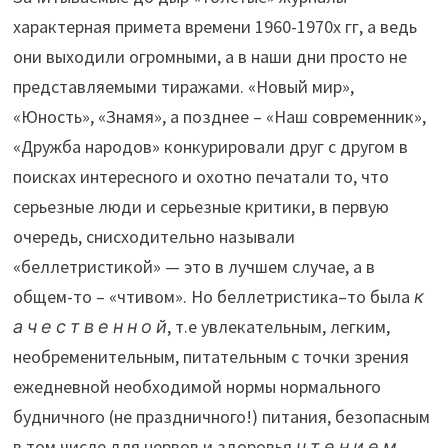
характерная примета времени 1960-1970х гг, а ведь
они выходили огромными, а в наши дни просто не
представляемыми тиражами. «Новый мир»,
«Юность», «Знамя», а позднее – «Наш современник»,
«Дружба народов» конкурировали друг с другом в
поисках интересного и охотно печатали то, что
серьезные люди и серьезные критики, в первую
очередь, снисходительно называли
«беллетристикой» — это в лучшем случае, а в
общем-то – «чтивом». Но беллетристика–то была
к
а ч е с т в е н н о й
, т.е увлекательным, легким,
необременительным, питательным с точки зрения
ежедневной необходимой нормы нормального
будничного (не праздничного!) питания, безопасным
в том числе для нервов и здоровья
ч т е н и е м
.