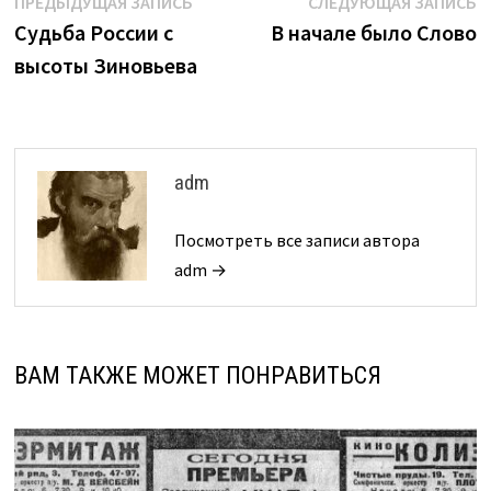
Навигация
Предыдущая
С
ПРЕДЫДУЩАЯ ЗАПИСЬ
СЛЕДУЮЩАЯ ЗАПИСЬ
запись:
з
Судьба России с
В начале было Слово
по
высоты Зиновьева
записям
adm
Посмотреть все записи автора
adm →
ВАМ ТАКЖЕ МОЖЕТ ПОНРАВИТЬСЯ