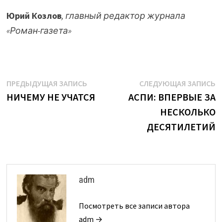
Юрий Козлов
, главный редактор журнала
«Роман-газета»
Навигация
Предыдущая
С
ПРЕДЫДУЩАЯ ЗАПИСЬ
СЛЕДУЮЩАЯ ЗАПИСЬ
запись:
з
НИЧЕМУ НЕ УЧАТСЯ
АСПИ: ВПЕРВЫЕ ЗА
по
НЕСКОЛЬКО
записям
ДЕСЯТИЛЕТИЙ
adm
Посмотреть все записи автора
adm →