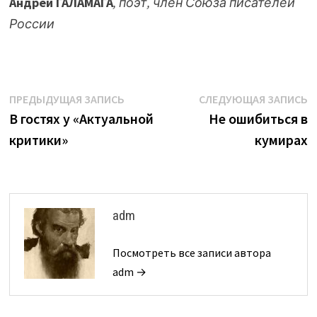
Андрей ГАЛАМАГА
, поэт, член Союза писателей
России
Навигация
Предыдущая
С
ПРЕДЫДУЩАЯ ЗАПИСЬ
СЛЕДУЮЩАЯ ЗАПИСЬ
запись:
з
В гостях у «Актуальной
Не ошибиться в
по
критики»
кумирах
записям
adm
Посмотреть все записи автора
adm →