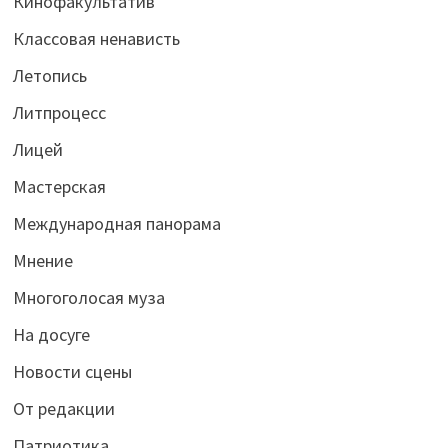
Кинофакультатив
Классовая ненависть
Летопись
Литпроцесс
Лицей
Мастерская
Международная панорама
Мнение
Многоголосая муза
На досуге
Новости сцены
От редакции
Патриотика