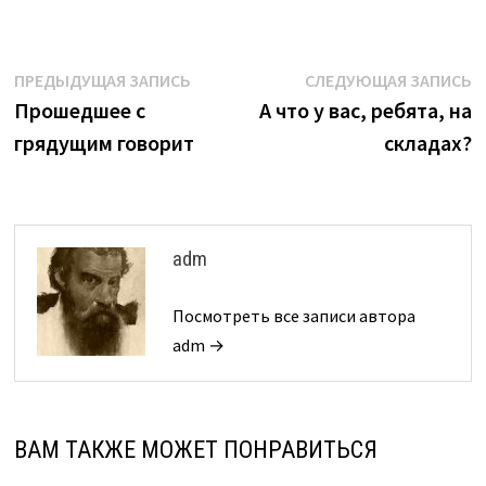
Навигация
Предыдущая
С
ПРЕДЫДУЩАЯ ЗАПИСЬ
СЛЕДУЮЩАЯ ЗАПИСЬ
запись:
з
Прошедшее с
А что у вас, ребята, на
по
грядущим говорит
складах?
записям
adm
Посмотреть все записи автора
adm →
ВАМ ТАКЖЕ МОЖЕТ ПОНРАВИТЬСЯ